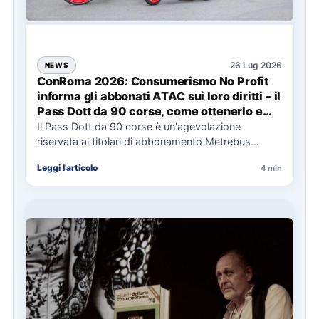
26 Lug 2026
NEWS
ConRoma 2026: Consumerismo No Profit
informa gli abbonati ATAC sui loro diritti – il
Pass Dott da 90 corse, come ottenerlo e
cosa spetta in caso di disservizi
Il Pass Dott da 90 corse è un'agevolazione
riservata ai titolari di abbonamento Metrebus
annuale ATAC e rappresenta…
Leggi l'articolo
4 min