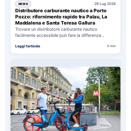
29 Lug 2026
NEWS
Distributore carburante nautico a Porto
Pozzo: rifornimento rapido tra Palau, La
Maddalena e Santa Teresa Gallura
Trovare un distributore carburante nautico
facilmente accessibile può fare la differenza
nell’organizzazione di una giornata in mare,
Leggi l'articolo
5 min
soprattutto…