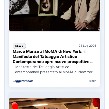
24 Lug 2026
NEWS
Marco Manzo al MoMA di New York: il
Manifesto del Tatuaggio Artistico
Contemporaneo apre nuove prospettive
per il collezionismo
Il Manifesto del Tatuaggio Artistico
Contemporaneo presentato al MoMA di New York
La presentazione del Manifesto del Tatuaggio…
Leggi l'articolo
4 min