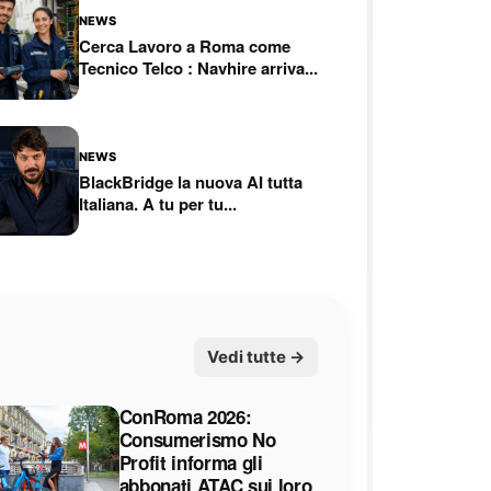
NEWS
Cerca Lavoro a Roma come
Tecnico Telco : Navhire arriva...
NEWS
BlackBridge la nuova AI tutta
Italiana. A tu per tu...
Vedi tutte →
ConRoma 2026:
Consumerismo No
Profit informa gli
abbonati ATAC sui loro