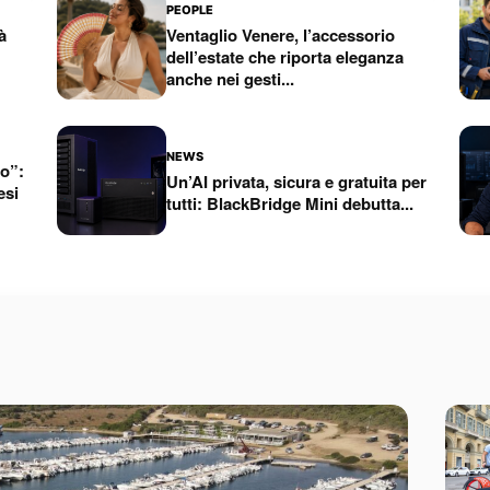
PEOPLE
à
Ventaglio Venere, l’accessorio
dell’estate che riporta eleganza
anche nei gesti...
NEWS
mo”:
Un’AI privata, sicura e gratuita per
esi
tutti: BlackBridge Mini debutta...