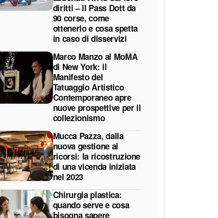
diritti – il Pass Dott da
90 corse, come
ottenerlo e cosa spetta
in caso di disservizi
Marco Manzo al MoMA
di New York: il
Manifesto del
Tatuaggio Artistico
Contemporaneo apre
nuove prospettive per il
collezionismo
Mucca Pazza, dalla
nuova gestione ai
ricorsi: la ricostruzione
di una vicenda iniziata
nel 2023
Chirurgia plastica:
quando serve e cosa
bisogna sapere