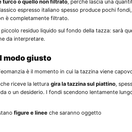
 turco o quello non filtrato
, perché lascia una quanti
l classico espresso italiano spesso produce pochi fondi
n è completamente filtrato.
n piccolo residuo liquido sul fondo della tazza: sarà q
me da interpretare.
el modo giusto
ffeomanzia è il momento in cui la tazzina viene capovo
che riceve la lettura
gira la tazzina sul piattino
, spes
 o un desiderio. I fondi scendono lentamente lungo
estano
figure e linee
che saranno oggetto