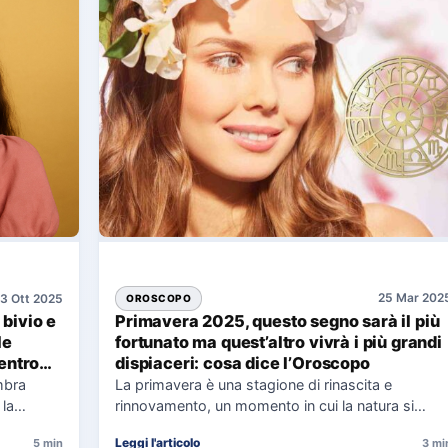
25 Mar 202
3 Ott 2025
OROSCOPO
Primavera 2025, questo segno sarà il più
 bivio e
fortunato ma quest’altro vivrà i più grandi
le
dispiaceri: cosa dice l’Oroscopo
 entro
La primavera è una stagione di rinascita e
mbra
rinnovamento, un momento in cui la natura si
 la
risveglia e…
Leggi l'articolo
5 min
3 mi