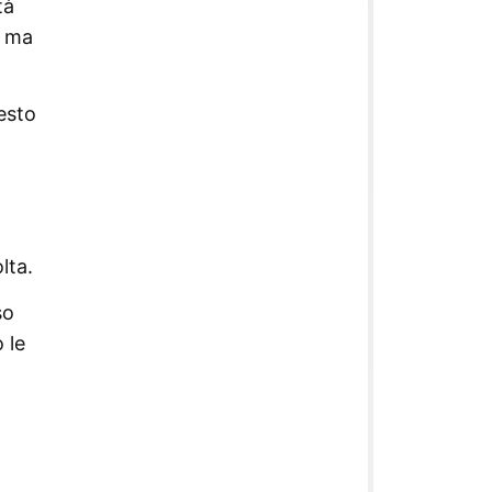
tà
, ma
uesto
lta.
so
 le