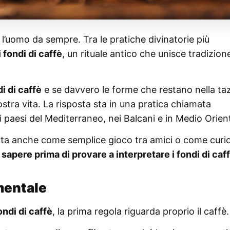
 l’uomo da sempre. Tra le pratiche divinatorie più
i fondi di caffè
, un rituale antico che unisce tradizion
i di caffè
e se davvero le forme che restano nella ta
tra vita. La risposta sta in una pratica chiamata
i paesi del Mediterraneo, nei Balcani e in Medio Orien
rta anche come semplice gioco tra amici o come curio
sapere prima di provare a interpretare i fondi di caf
amentale
ndi di caffè
, la prima regola riguarda proprio il caffè.