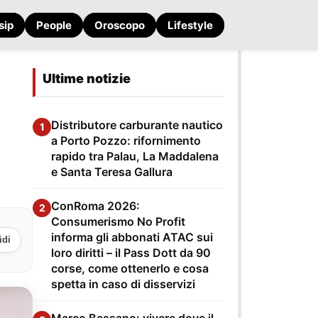
sip
People
Oroscopo
Lifestyle
Ultime notizie
Distributore carburante nautico
1
a Porto Pozzo: rifornimento
rapido tra Palau, La Maddalena
e Santa Teresa Gallura
ConRoma 2026:
2
Consumerismo No Profit
informa gli abbonati ATAC sui
idi
loro diritti – il Pass Dott da 90
corse, come ottenerlo e cosa
spetta in caso di disservizi
Marco Bassano: vivere dove il