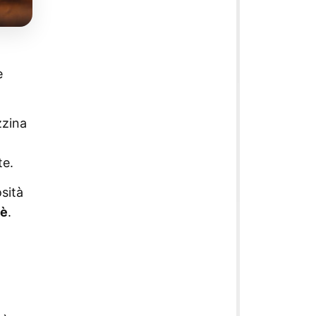
e
zzina
te.
sità
fè
.