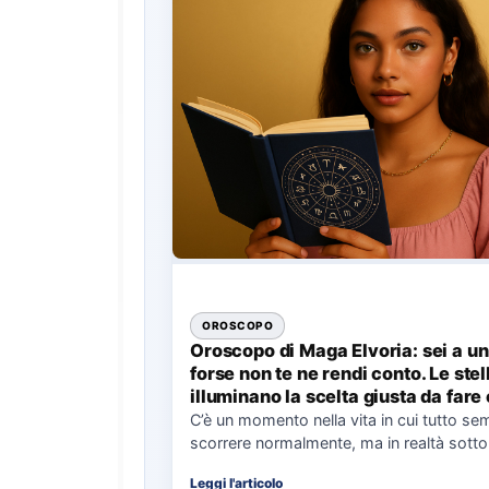
OROSCOPO
Oroscopo di Maga Elvoria: sei a un
forse non te ne rendi conto. Le stel
illuminano la scelta giusta da fare
domenica
C’è un momento nella vita in cui tutto se
scorrere normalmente, ma in realtà sotto
superficie si…
Leggi l'articolo