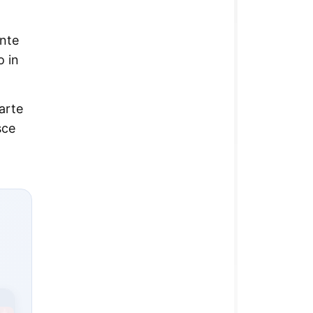
ente
o in
arte
sce