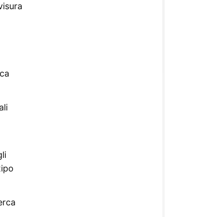
visura
rca
ali
li
tipo
erca