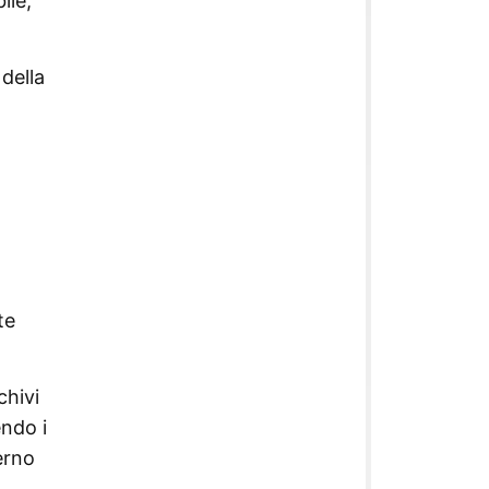
ile,
della
te
chivi
endo i
terno