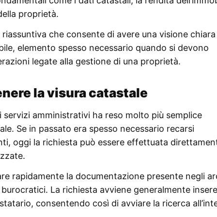
damentali come i dati catastali, la rendita dell’immob
della proprietà.
a riassuntiva che consente di avere una visione chiara 
obile, elemento spesso necessario quando si devono
erazioni legate alla gestione di una proprietà.
tenere la visura catastale
ei servizi amministrativi ha reso molto più semplice
le. Se in passato era spesso necessario recarsi
ti, oggi la richiesta può essere effettuata direttamen
izzate.
are rapidamente la documentazione presente negli ar
 burocratici. La richiesta avviene generalmente inser
testatario, consentendo così di avviare la ricerca all’in