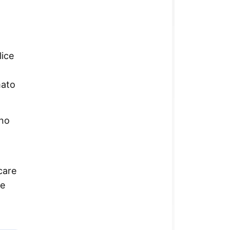
lice
mato
ano
care
he