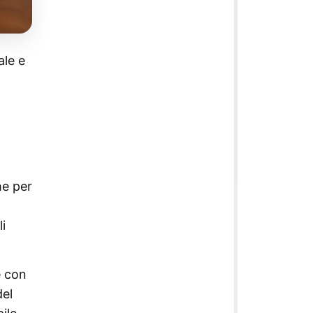
ale e
he per
a
i
e con
del