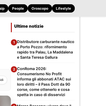
sip
People
Oroscopo
Lifestyle
Ultime notizie
Distributore carburante nautico
1
a Porto Pozzo: rifornimento
rapido tra Palau, La Maddalena
e Santa Teresa Gallura
ConRoma 2026:
2
Consumerismo No Profit
informa gli abbonati ATAC sui
idi
loro diritti – il Pass Dott da 90
corse, come ottenerlo e cosa
spetta in caso di disservizi
Marco Bassano: vivere dove il