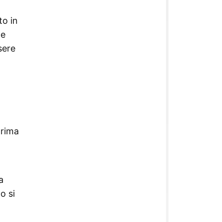
to in
ne
sere
prima
a
o si