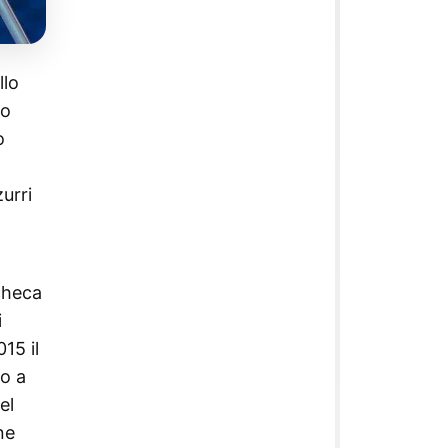
llo
io
o
urri
checa
i
15 il
so a
el
ne