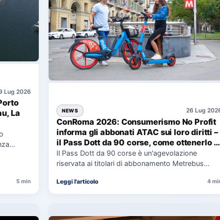
9 Lug 2026
Porto
26 Lug 202
NEWS
au, La
ConRoma 2026: Consumerismo No Profit
informa gli abbonati ATAC sui loro diritti –
co
il Pass Dott da 90 corse, come ottenerlo e
nza
cosa spetta in caso di disservizi
Il Pass Dott da 90 corse è un'agevolazione
e,
riservata ai titolari di abbonamento Metrebus
annuale ATAC e rappresenta…
Leggi l'articolo
5 min
4 mi