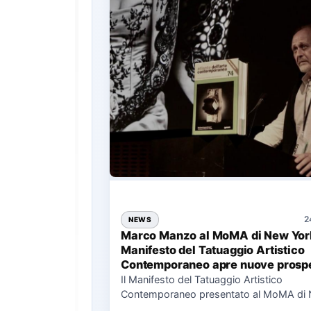
2
NEWS
Marco Manzo al MoMA di New York
Manifesto del Tatuaggio Artistico
Contemporaneo apre nuove prospe
per il collezionismo
Il Manifesto del Tatuaggio Artistico
Contemporaneo presentato al MoMA di
La presentazione del Manifesto del Tat