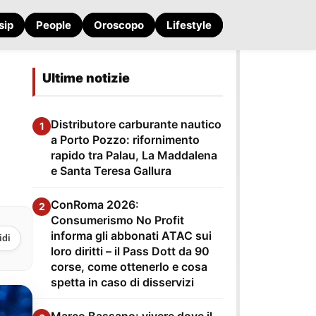
sip
People
Oroscopo
Lifestyle
Ultime notizie
Distributore carburante nautico
1
a Porto Pozzo: rifornimento
rapido tra Palau, La Maddalena
e Santa Teresa Gallura
ConRoma 2026:
2
Consumerismo No Profit
informa gli abbonati ATAC sui
idi
loro diritti – il Pass Dott da 90
corse, come ottenerlo e cosa
spetta in caso di disservizi
Marco Bassano: vivere dove il