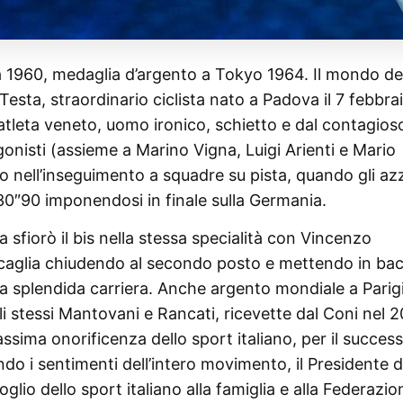
 1960, medaglia d’argento a Tokyo 1964. Il mondo de
esta, straordinario ciclista nato a Padova il 7 febbra
L’atleta veneto, uomo ironico, schietto e dal contagios
onisti (assieme a Marino Vigna, Luigi Arienti e Mario
go nell’inseguimento a squadre su pista, quando gli azz
30″90 imponendosi in finale sulla Germania.
sfiorò il bis nella stessa specialità con Vincenzo
ncaglia chiudendo al secondo posto e mettendo in ba
a splendida carriera. Anche argento mondiale a Parig
i stessi Mantovani e Rancati, ricevette dal Coni nel 20
assima onorificenza dello sport italiano, per il succes
do i sentimenti dell’intero movimento, il Presidente d
lio dello sport italiano alla famiglia e alla Federazio