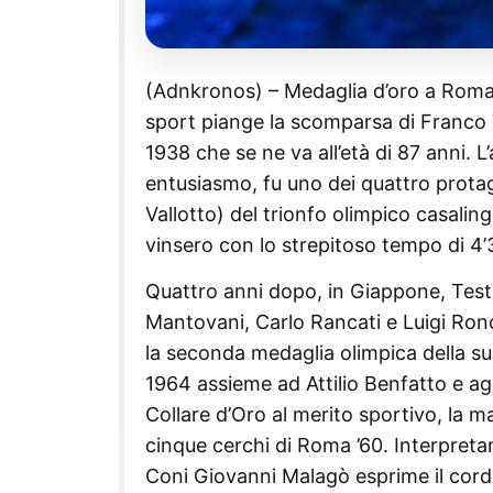
(Adnkronos) – Medaglia d’oro a Roma
sport piange la scomparsa di Franco T
1938 che se ne va all’età di 87 anni. 
entusiasmo, fu uno dei quattro protag
Vallotto) del trionfo olimpico casalin
vinsero con lo strepitoso tempo di 4’
Quattro anni dopo, in Giappone, Testa 
Mantovani, Carlo Rancati e Luigi Ro
la seconda medaglia olimpica della su
1964 assieme ad Attilio Benfatto e agl
Collare d’Oro al merito sportivo, la m
cinque cerchi di Roma ’60. Interpretan
Coni Giovanni Malagò esprime il cordog