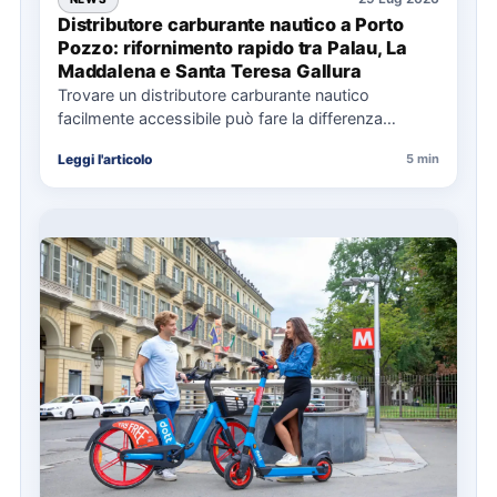
Distributore carburante nautico a Porto
Pozzo: rifornimento rapido tra Palau, La
Maddalena e Santa Teresa Gallura
Trovare un distributore carburante nautico
facilmente accessibile può fare la differenza
nell’organizzazione di una giornata in mare,
Leggi l'articolo
5 min
soprattutto…