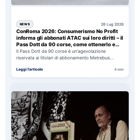
26 Lug 2026
NEWS
ConRoma 2026: Consumerismo No Profit
informa gli abbonati ATAC sui loro diritti – il
Pass Dott da 90 corse, come ottenerlo e
cosa spetta in caso di disservizi
Il Pass Dott da 90 corse è un'agevolazione
riservata ai titolari di abbonamento Metrebus
annuale ATAC e rappresenta…
Leggi l'articolo
4 min