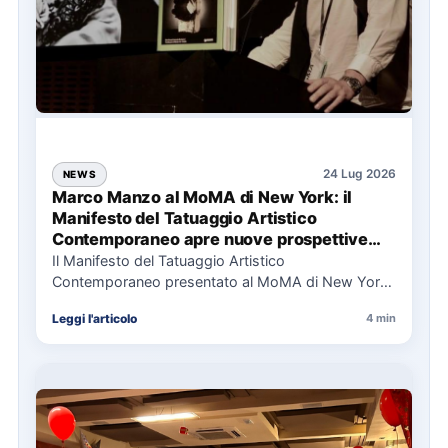
24 Lug 2026
NEWS
Marco Manzo al MoMA di New York: il
Manifesto del Tatuaggio Artistico
Contemporaneo apre nuove prospettive
per il collezionismo
Il Manifesto del Tatuaggio Artistico
Contemporaneo presentato al MoMA di New York
La presentazione del Manifesto del Tatuaggio…
Leggi l'articolo
4 min