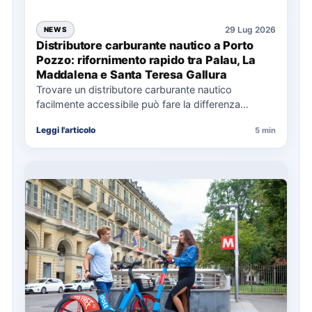
29 Lug 2026
NEWS
Distributore carburante nautico a Porto
Pozzo: rifornimento rapido tra Palau, La
Maddalena e Santa Teresa Gallura
Trovare un distributore carburante nautico
facilmente accessibile può fare la differenza
nell’organizzazione di una giornata in mare,
Leggi l'articolo
5 min
soprattutto…