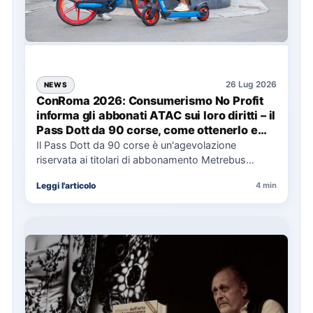
26 Lug 2026
NEWS
ConRoma 2026: Consumerismo No Profit
informa gli abbonati ATAC sui loro diritti – il
Pass Dott da 90 corse, come ottenerlo e
cosa spetta in caso di disservizi
Il Pass Dott da 90 corse è un'agevolazione
riservata ai titolari di abbonamento Metrebus
annuale ATAC e rappresenta…
Leggi l'articolo
4 min