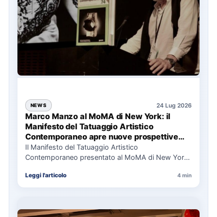
24 Lug 2026
NEWS
Marco Manzo al MoMA di New York: il
Manifesto del Tatuaggio Artistico
Contemporaneo apre nuove prospettive
per il collezionismo
Il Manifesto del Tatuaggio Artistico
Contemporaneo presentato al MoMA di New York
La presentazione del Manifesto del Tatuaggio…
Leggi l'articolo
4 min