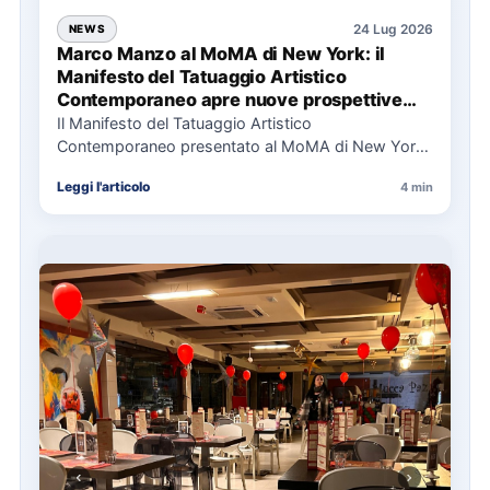
24 Lug 2026
NEWS
Marco Manzo al MoMA di New York: il
Manifesto del Tatuaggio Artistico
Contemporaneo apre nuove prospettive
per il collezionismo
Il Manifesto del Tatuaggio Artistico
Contemporaneo presentato al MoMA di New York
La presentazione del Manifesto del Tatuaggio…
Leggi l'articolo
4 min