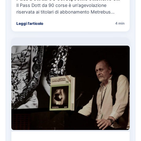
cosa spetta in caso di disservizi
Il Pass Dott da 90 corse è un'agevolazione
riservata ai titolari di abbonamento Metrebus
annuale ATAC e rappresenta…
Leggi l'articolo
4 min