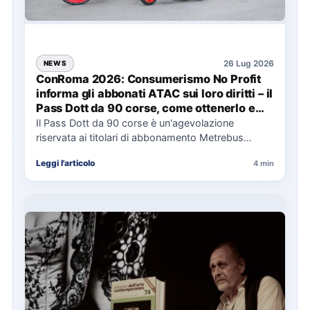
26 Lug 2026
NEWS
ConRoma 2026: Consumerismo No Profit
informa gli abbonati ATAC sui loro diritti – il
Pass Dott da 90 corse, come ottenerlo e
cosa spetta in caso di disservizi
Il Pass Dott da 90 corse è un'agevolazione
riservata ai titolari di abbonamento Metrebus
annuale ATAC e rappresenta…
Leggi l'articolo
4 min