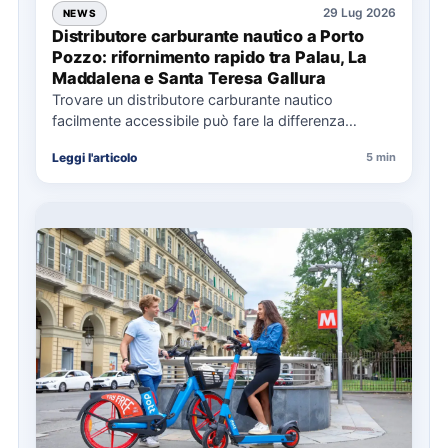
29 Lug 2026
NEWS
Distributore carburante nautico a Porto
Pozzo: rifornimento rapido tra Palau, La
Maddalena e Santa Teresa Gallura
Trovare un distributore carburante nautico
facilmente accessibile può fare la differenza
nell’organizzazione di una giornata in mare,
Leggi l'articolo
5 min
soprattutto…