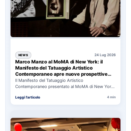
24 Lug 2026
NEWS
Marco Manzo al MoMA di New York: il
Manifesto del Tatuaggio Artistico
Contemporaneo apre nuove prospettive
per il collezionismo
Il Manifesto del Tatuaggio Artistico
Contemporaneo presentato al MoMA di New York
La presentazione del Manifesto del Tatuaggio…
Leggi l'articolo
4 min