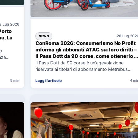
9 Lug 2026
Porto
26 Lug 202
NEWS
au, La
ConRoma 2026: Consumerismo No Profit
informa gli abbonati ATAC sui loro diritti –
co
il Pass Dott da 90 corse, come ottenerlo e
nza
cosa spetta in caso di disservizi
Il Pass Dott da 90 corse è un'agevolazione
e,
riservata ai titolari di abbonamento Metrebus
annuale ATAC e rappresenta…
Leggi l'articolo
5 min
4 mi