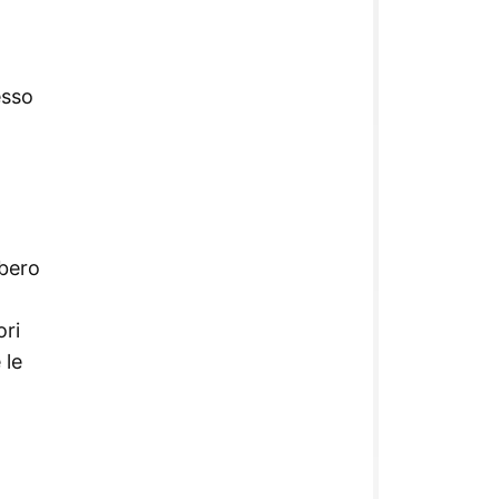
esso
ibero
ori
 le