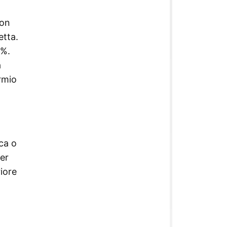
con
etta.
0%.
a
rmio
ca o
per
riore