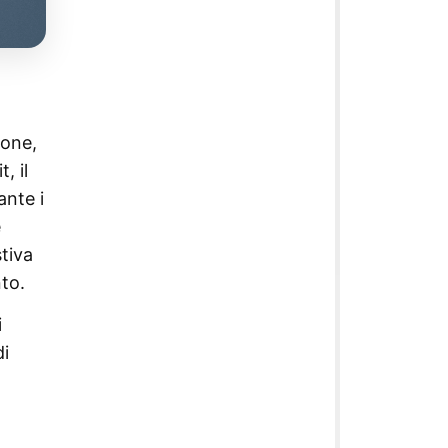
ione,
, il
ante i
e
stiva
to.
i
di