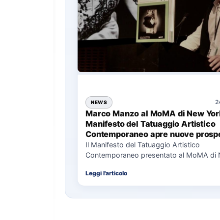
2
NEWS
Marco Manzo al MoMA di New York
Manifesto del Tatuaggio Artistico
Contemporaneo apre nuove prospe
per il collezionismo
Il Manifesto del Tatuaggio Artistico
Contemporaneo presentato al MoMA di
La presentazione del Manifesto del Tat
Leggi l'articolo