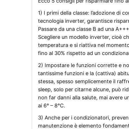
Ecco 5 consigli per risparmiare fino a
1) I primi della classe: l’adozione di 
tecnologia inverter, garantisce risparm
Passare da una classe B ad una A+++,
Scegliere un modello inverter, cioè c
temperatura e si riattiva nel moment
fino al 30% rispetto ad un condizionat
2) Impostare le funzioni corrette e n
tantissime funzioni e la (cattiva) abi
stessa, spesso semplicemente il raffr
sleep, solo per citarne alcune, può ri
non far danni alla salute, mai avere u
ai 6° – 8°C.
3) Anche per i condizionatori, preven
manutenzione è elemento fondamentale