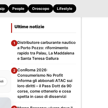
sip
People
Oroscopo
Lifestyle
Ultime notizie
Distributore carburante nautico
1
a Porto Pozzo: rifornimento
rapido tra Palau, La Maddalena
e Santa Teresa Gallura
ConRoma 2026:
2
Consumerismo No Profit
informa gli abbonati ATAC sui
idi
loro diritti – il Pass Dott da 90
corse, come ottenerlo e cosa
spetta in caso di disservizi
Marco Bassano: vivere dove il