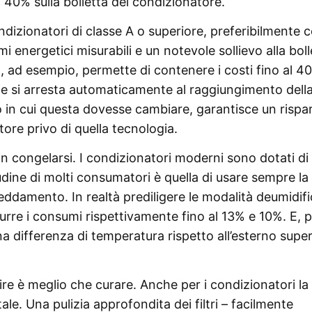
l 40% sulla bolletta del condizionatore.
condizionatori di classe A o superiore, preferibilmente 
i energetici misurabili e un notevole sollievo alla boll
 ad esempio, permette di contenere i costi fino al 4
he si arresta automaticamente al raggiungimento dell
o in cui questa dovesse cambiare, garantisce un rispa
ore privo di quella tecnologia.
on congelarsi. I condizionatori moderni sono dotati di
tudine di molti consumatori è quella di usare sempre la
eddamento. In realtà prediligere le modalità deumidifi
durre i consumi rispettivamente fino al 13% e 10%. E, 
na differenza di temperatura rispetto all’esterno supe
ire è meglio che curare. Anche per i condizionatori la
. Una pulizia approfondita dei filtri – facilmente