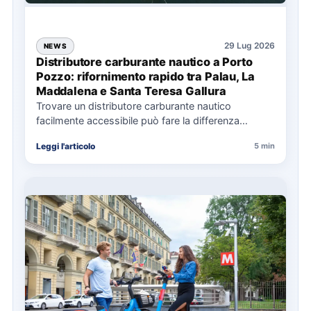
29 Lug 2026
NEWS
Distributore carburante nautico a Porto
Pozzo: rifornimento rapido tra Palau, La
Maddalena e Santa Teresa Gallura
Trovare un distributore carburante nautico
facilmente accessibile può fare la differenza
nell’organizzazione di una giornata in mare,
Leggi l'articolo
5 min
soprattutto…