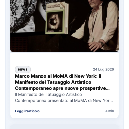
24 Lug 2026
NEWS
Marco Manzo al MoMA di New York: il
Manifesto del Tatuaggio Artistico
Contemporaneo apre nuove prospettive
per il collezionismo
Il Manifesto del Tatuaggio Artistico
Contemporaneo presentato al MoMA di New York
La presentazione del Manifesto del Tatuaggio…
Leggi l'articolo
4 min