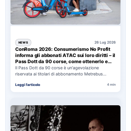
26 Lug 2026
NEWS
ConRoma 2026: Consumerismo No Profit
informa gli abbonati ATAC sui loro diritti – il
Pass Dott da 90 corse, come ottenerlo e
cosa spetta in caso di disservizi
Il Pass Dott da 90 corse è un'agevolazione
riservata ai titolari di abbonamento Metrebus
annuale ATAC e rappresenta…
Leggi l'articolo
4 min