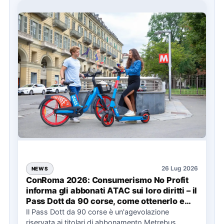
26 Lug 2026
NEWS
ConRoma 2026: Consumerismo No Profit
informa gli abbonati ATAC sui loro diritti – il
Pass Dott da 90 corse, come ottenerlo e
cosa spetta in caso di disservizi
Il Pass Dott da 90 corse è un'agevolazione
riservata ai titolari di abbonamento Metrebus