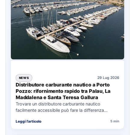
29 Lug 2026
NEWS
Distributore carburante nautico a Porto
Pozzo: rifornimento rapido tra Palau, La
Maddalena e Santa Teresa Gallura
Trovare un distributore carburante nautico
facilmente accessibile può fare la differenza
nell’organizzazione di una giornata in mare,
Leggi l'articolo
5 min
soprattutto…