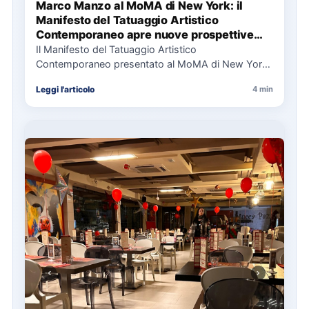
Marco Manzo al MoMA di New York: il
Manifesto del Tatuaggio Artistico
Contemporaneo apre nuove prospettive
per il collezionismo
Il Manifesto del Tatuaggio Artistico
Contemporaneo presentato al MoMA di New York
La presentazione del Manifesto del Tatuaggio…
Leggi l'articolo
4 min