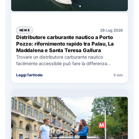
29 Lug 2026
NEWS
Distributore carburante nautico a Porto
Pozzo: rifornimento rapido tra Palau, La
Maddalena e Santa Teresa Gallura
Trovare un distributore carburante nautico
facilmente accessibile può fare la differenza
nell’organizzazione di una giornata in mare,
Leggi l'articolo
5 min
soprattutto…