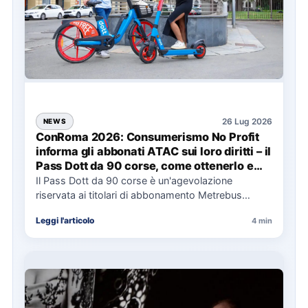
26 Lug 2026
NEWS
ConRoma 2026: Consumerismo No Profit
informa gli abbonati ATAC sui loro diritti – il
Pass Dott da 90 corse, come ottenerlo e
cosa spetta in caso di disservizi
Il Pass Dott da 90 corse è un'agevolazione
riservata ai titolari di abbonamento Metrebus
annuale ATAC e rappresenta…
Leggi l'articolo
4 min