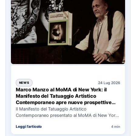
24 Lug 2026
NEWS
Marco Manzo al MoMA di New York: il
Manifesto del Tatuaggio Artistico
Contemporaneo apre nuove prospettive
per il collezionismo
Il Manifesto del Tatuaggio Artistico
Contemporaneo presentato al MoMA di New York
La presentazione del Manifesto del Tatuaggio…
Leggi l'articolo
4 min