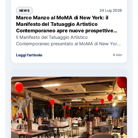
24 Lug 2026
NEWS
Marco Manzo al MoMA di New York: il
Manifesto del Tatuaggio Artistico
Contemporaneo apre nuove prospettive
per il collezionismo
Il Manifesto del Tatuaggio Artistico
Contemporaneo presentato al MoMA di New York
La presentazione del Manifesto del Tatuaggio…
Leggi l'articolo
4 min