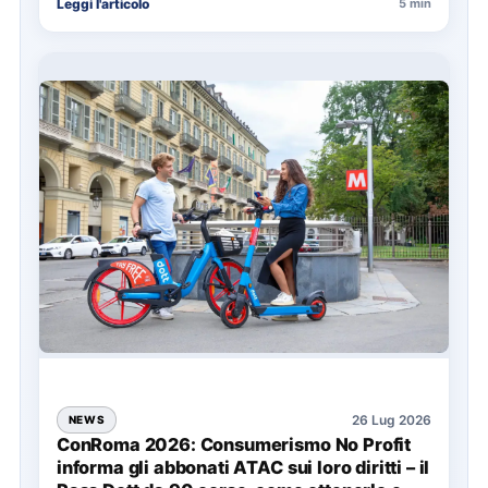
Leggi l'articolo
5 min
soprattutto…
26 Lug 2026
NEWS
ConRoma 2026: Consumerismo No Profit
informa gli abbonati ATAC sui loro diritti – il