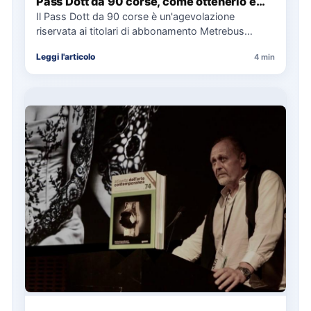
Pass Dott da 90 corse, come ottenerlo e
cosa spetta in caso di disservizi
Il Pass Dott da 90 corse è un'agevolazione
riservata ai titolari di abbonamento Metrebus
annuale ATAC e rappresenta…
Leggi l'articolo
4 min