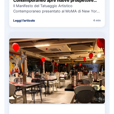
Contemporaneo apre nuove prospettive
per il collezionismo
Il Manifesto del Tatuaggio Artistico
Contemporaneo presentato al MoMA di New York
La presentazione del Manifesto del Tatuaggio…
Leggi l'articolo
4 min