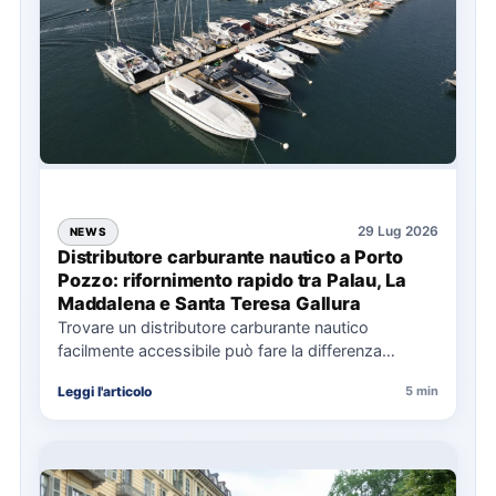
29 Lug 2026
NEWS
Distributore carburante nautico a Porto
Pozzo: rifornimento rapido tra Palau, La
Maddalena e Santa Teresa Gallura
Trovare un distributore carburante nautico
facilmente accessibile può fare la differenza
nell’organizzazione di una giornata in mare,
Leggi l'articolo
5 min
soprattutto…