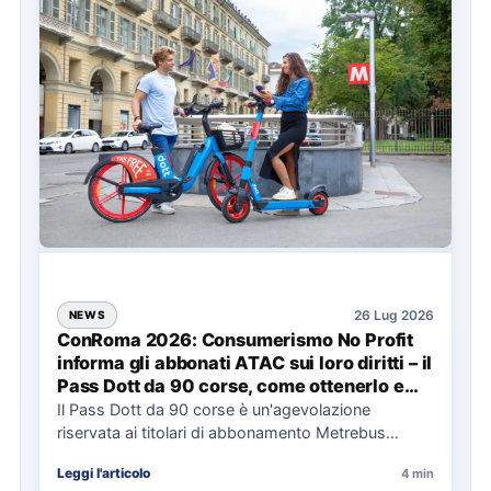
26 Lug 2026
NEWS
ConRoma 2026: Consumerismo No Profit
informa gli abbonati ATAC sui loro diritti – il
Pass Dott da 90 corse, come ottenerlo e
cosa spetta in caso di disservizi
Il Pass Dott da 90 corse è un'agevolazione
riservata ai titolari di abbonamento Metrebus
annuale ATAC e rappresenta…
Leggi l'articolo
4 min