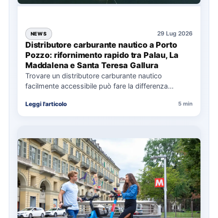
29 Lug 2026
NEWS
Distributore carburante nautico a Porto
Pozzo: rifornimento rapido tra Palau, La
Maddalena e Santa Teresa Gallura
Trovare un distributore carburante nautico
facilmente accessibile può fare la differenza
nell’organizzazione di una giornata in mare,
Leggi l'articolo
5 min
soprattutto…