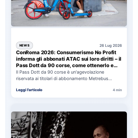
26 Lug 2026
NEWS
ConRoma 2026: Consumerismo No Profit
informa gli abbonati ATAC sui loro diritti – il
Pass Dott da 90 corse, come ottenerlo e
cosa spetta in caso di disservizi
Il Pass Dott da 90 corse è un'agevolazione
riservata ai titolari di abbonamento Metrebus
annuale ATAC e rappresenta…
Leggi l'articolo
4 min