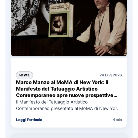
24 Lug 2026
NEWS
Marco Manzo al MoMA di New York: il
Manifesto del Tatuaggio Artistico
Contemporaneo apre nuove prospettive
per il collezionismo
Il Manifesto del Tatuaggio Artistico
Contemporaneo presentato al MoMA di New York
La presentazione del Manifesto del Tatuaggio…
Leggi l'articolo
4 min