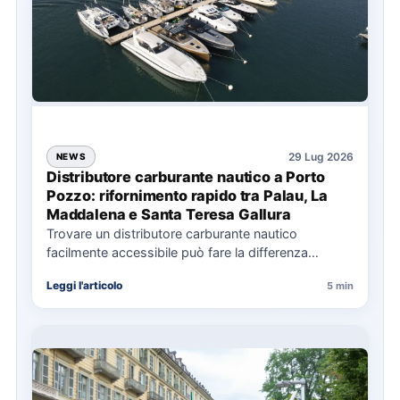
29 Lug 2026
NEWS
Distributore carburante nautico a Porto
Pozzo: rifornimento rapido tra Palau, La
Maddalena e Santa Teresa Gallura
Trovare un distributore carburante nautico
facilmente accessibile può fare la differenza
nell’organizzazione di una giornata in mare,
Leggi l'articolo
5 min
soprattutto…