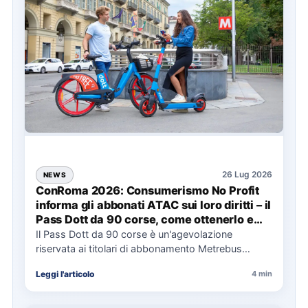
26 Lug 2026
NEWS
ConRoma 2026: Consumerismo No Profit
informa gli abbonati ATAC sui loro diritti – il
Pass Dott da 90 corse, come ottenerlo e
cosa spetta in caso di disservizi
Il Pass Dott da 90 corse è un'agevolazione
riservata ai titolari di abbonamento Metrebus
annuale ATAC e rappresenta…
Leggi l'articolo
4 min