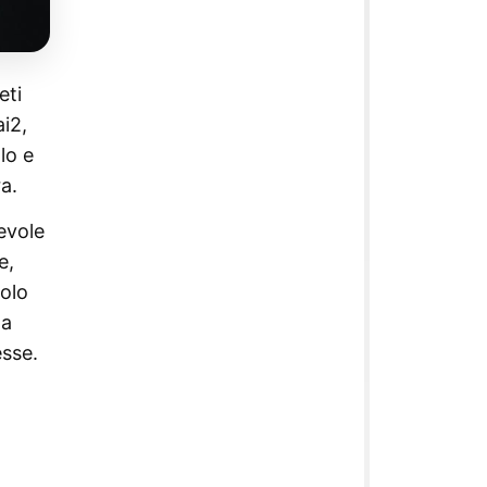
eti
i2,
lo e
a.
evole
e,
tolo
ha
esse.