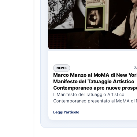
2
NEWS
Marco Manzo al MoMA di New York
Manifesto del Tatuaggio Artistico
Contemporaneo apre nuove prospe
per il collezionismo
Il Manifesto del Tatuaggio Artistico
Contemporaneo presentato al MoMA di
La presentazione del Manifesto del Tat
Leggi l'articolo