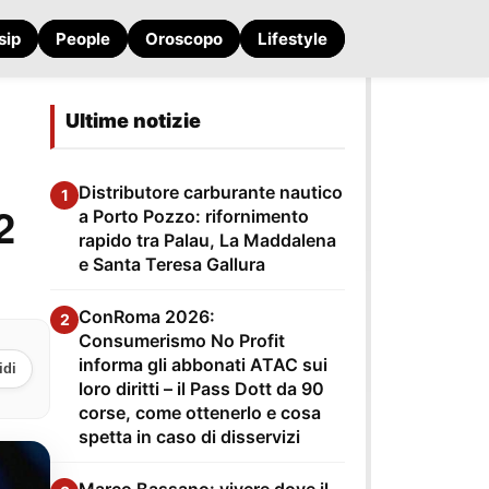
sip
People
Oroscopo
Lifestyle
Ultime notizie
Distributore carburante nautico
1
2
a Porto Pozzo: rifornimento
rapido tra Palau, La Maddalena
e Santa Teresa Gallura
ConRoma 2026:
2
Consumerismo No Profit
informa gli abbonati ATAC sui
idi
loro diritti – il Pass Dott da 90
corse, come ottenerlo e cosa
spetta in caso di disservizi
Marco Bassano: vivere dove il