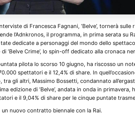
terviste di Francesca Fagnani, ‘Belve’, tornerà sulle r
nde l’Adnkronos, il programma, in prima serata su Ra
untate dedicate a personaggi del mondo dello spettaco
 di ‘Belve Crime’, lo spin-off dedicato alla cronaca ner
untata pilota lo scorso 10 giugno, ha riscosso un not
0.000 spettatori e il 12,4% di share. In quell’occasion
tra gli altri, Massimo Bossetti, condannato all’ergas
tima edizione di ‘Belve’, andata in onda in primavera, 
atori e il 9,04% di share per le cinque puntate trasm
 un nuovo contratto biennale con la Rai.