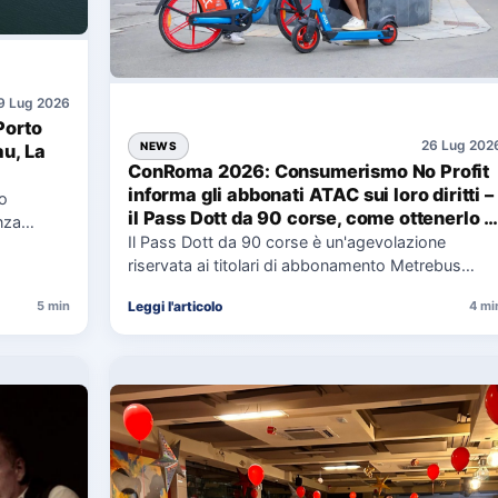
9 Lug 2026
Porto
26 Lug 202
NEWS
au, La
ConRoma 2026: Consumerismo No Profit
informa gli abbonati ATAC sui loro diritti –
co
il Pass Dott da 90 corse, come ottenerlo e
nza
cosa spetta in caso di disservizi
Il Pass Dott da 90 corse è un'agevolazione
e,
riservata ai titolari di abbonamento Metrebus
annuale ATAC e rappresenta…
Leggi l'articolo
5 min
4 mi