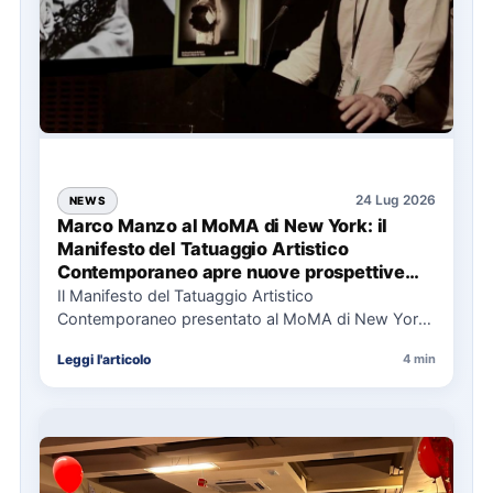
24 Lug 2026
NEWS
Marco Manzo al MoMA di New York: il
Manifesto del Tatuaggio Artistico
Contemporaneo apre nuove prospettive
per il collezionismo
Il Manifesto del Tatuaggio Artistico
Contemporaneo presentato al MoMA di New York
La presentazione del Manifesto del Tatuaggio…
Leggi l'articolo
4 min