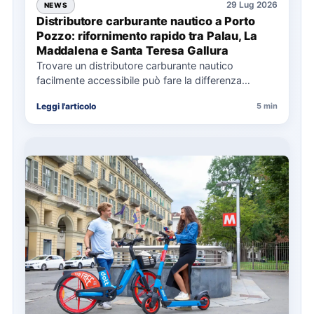
29 Lug 2026
NEWS
Distributore carburante nautico a Porto
Pozzo: rifornimento rapido tra Palau, La
Maddalena e Santa Teresa Gallura
Trovare un distributore carburante nautico
facilmente accessibile può fare la differenza
nell’organizzazione di una giornata in mare,
Leggi l'articolo
5 min
soprattutto…