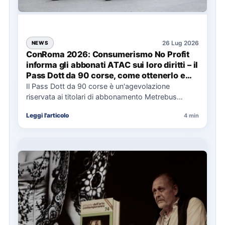
26 Lug 2026
NEWS
ConRoma 2026: Consumerismo No Profit
informa gli abbonati ATAC sui loro diritti – il
Pass Dott da 90 corse, come ottenerlo e
cosa spetta in caso di disservizi
Il Pass Dott da 90 corse è un'agevolazione
riservata ai titolari di abbonamento Metrebus
annuale ATAC e rappresenta…
Leggi l'articolo
4 min