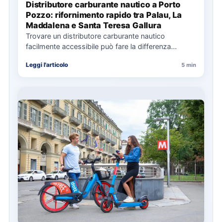
Distributore carburante nautico a Porto
Pozzo: rifornimento rapido tra Palau, La
Maddalena e Santa Teresa Gallura
Trovare un distributore carburante nautico
facilmente accessibile può fare la differenza
nell’organizzazione di una giornata in mare,
Leggi l'articolo
5 min
soprattutto…