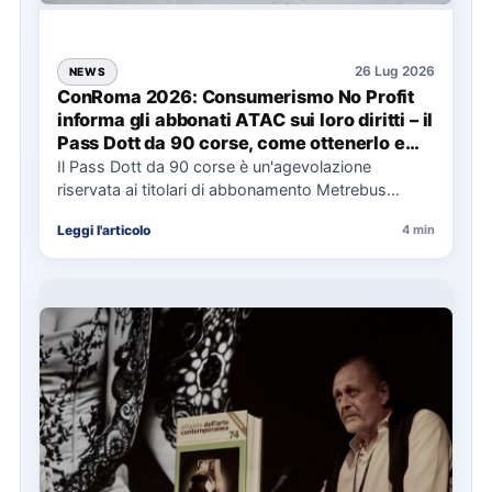
26 Lug 2026
NEWS
ConRoma 2026: Consumerismo No Profit
informa gli abbonati ATAC sui loro diritti – il
Pass Dott da 90 corse, come ottenerlo e
cosa spetta in caso di disservizi
Il Pass Dott da 90 corse è un'agevolazione
riservata ai titolari di abbonamento Metrebus
annuale ATAC e rappresenta…
Leggi l'articolo
4 min