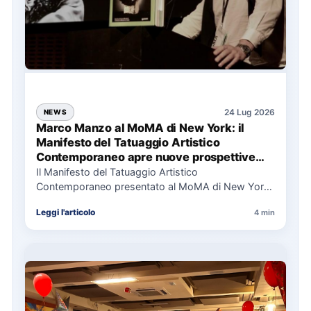
24 Lug 2026
NEWS
Marco Manzo al MoMA di New York: il
Manifesto del Tatuaggio Artistico
Contemporaneo apre nuove prospettive
per il collezionismo
Il Manifesto del Tatuaggio Artistico
Contemporaneo presentato al MoMA di New York
La presentazione del Manifesto del Tatuaggio…
Leggi l'articolo
4 min