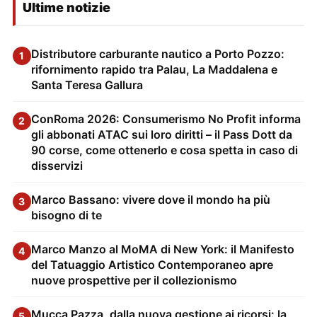
Ultime notizie
Distributore carburante nautico a Porto Pozzo:
1
rifornimento rapido tra Palau, La Maddalena e
Santa Teresa Gallura
ConRoma 2026: Consumerismo No Profit informa
2
gli abbonati ATAC sui loro diritti – il Pass Dott da
90 corse, come ottenerlo e cosa spetta in caso di
disservizi
Marco Bassano: vivere dove il mondo ha più
3
bisogno di te
Marco Manzo al MoMA di New York: il Manifesto
4
del Tatuaggio Artistico Contemporaneo apre
nuove prospettive per il collezionismo
Mucca Pazza, dalla nuova gestione ai ricorsi: la
5