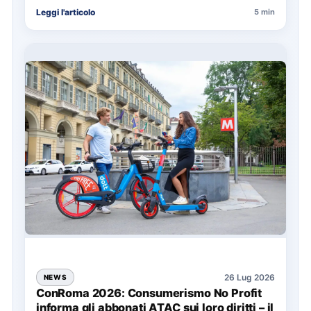
nell’organizzazione di una giornata in mare,
Leggi l'articolo
5 min
soprattutto…
26 Lug 2026
NEWS
ConRoma 2026: Consumerismo No Profit
informa gli abbonati ATAC sui loro diritti – il