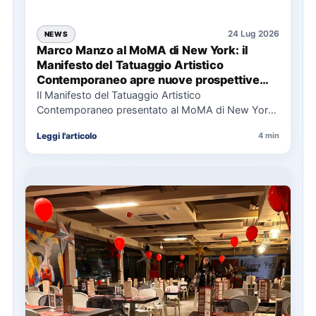
24 Lug 2026
NEWS
Marco Manzo al MoMA di New York: il
Manifesto del Tatuaggio Artistico
Contemporaneo apre nuove prospettive
per il collezionismo
Il Manifesto del Tatuaggio Artistico
Contemporaneo presentato al MoMA di New York
La presentazione del Manifesto del Tatuaggio…
Leggi l'articolo
4 min