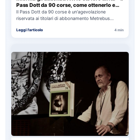
Pass Dott da 90 corse, come ottenerlo e
cosa spetta in caso di disservizi
Il Pass Dott da 90 corse è un'agevolazione
riservata ai titolari di abbonamento Metrebus
annuale ATAC e rappresenta…
Leggi l'articolo
4 min