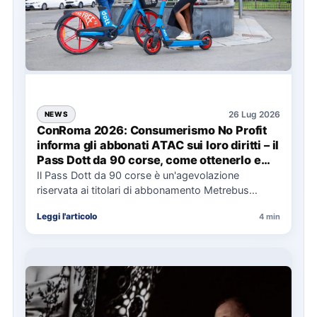
26 Lug 2026
NEWS
ConRoma 2026: Consumerismo No Profit
informa gli abbonati ATAC sui loro diritti – il
Pass Dott da 90 corse, come ottenerlo e
cosa spetta in caso di disservizi
Il Pass Dott da 90 corse è un'agevolazione
riservata ai titolari di abbonamento Metrebus
annuale ATAC e rappresenta…
Leggi l'articolo
4 min