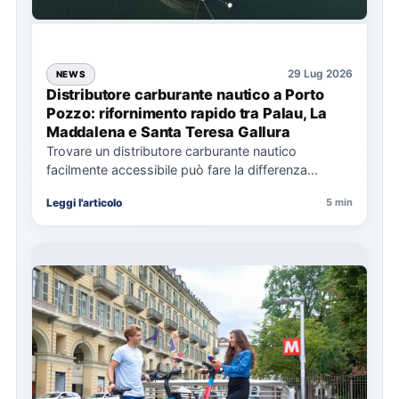
29 Lug 2026
NEWS
Distributore carburante nautico a Porto
Pozzo: rifornimento rapido tra Palau, La
Maddalena e Santa Teresa Gallura
Trovare un distributore carburante nautico
facilmente accessibile può fare la differenza
nell’organizzazione di una giornata in mare,
Leggi l'articolo
5 min
soprattutto…