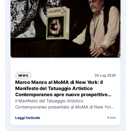
24 Lug 2026
NEWS
Marco Manzo al MoMA di New York: il
Manifesto del Tatuaggio Artistico
Contemporaneo apre nuove prospettive
per il collezionismo
Il Manifesto del Tatuaggio Artistico
Contemporaneo presentato al MoMA di New York
La presentazione del Manifesto del Tatuaggio…
Leggi l'articolo
4 min