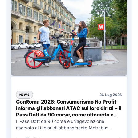
26 Lug 2026
NEWS
ConRoma 2026: Consumerismo No Profit
informa gli abbonati ATAC sui loro diritti – il
Pass Dott da 90 corse, come ottenerlo e
cosa spetta in caso di disservizi
Il Pass Dott da 90 corse è un'agevolazione
riservata ai titolari di abbonamento Metrebus
annuale ATAC e rappresenta…