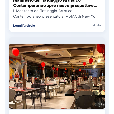
Contemporaneo apre nuove prospettive
per il collezionismo
Il Manifesto del Tatuaggio Artistico
Contemporaneo presentato al MoMA di New York
La presentazione del Manifesto del Tatuaggio…
Leggi l'articolo
4 min