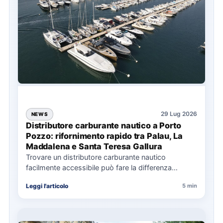
29 Lug 2026
NEWS
Distributore carburante nautico a Porto
Pozzo: rifornimento rapido tra Palau, La
Maddalena e Santa Teresa Gallura
Trovare un distributore carburante nautico
facilmente accessibile può fare la differenza
nell’organizzazione di una giornata in mare,
Leggi l'articolo
5 min
soprattutto…