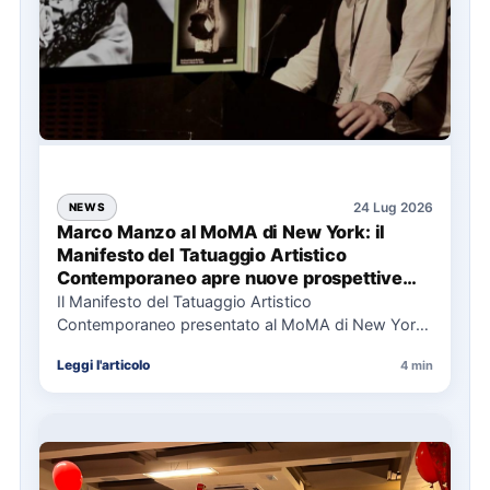
24 Lug 2026
NEWS
Marco Manzo al MoMA di New York: il
Manifesto del Tatuaggio Artistico
Contemporaneo apre nuove prospettive
per il collezionismo
Il Manifesto del Tatuaggio Artistico
Contemporaneo presentato al MoMA di New York
La presentazione del Manifesto del Tatuaggio…
Leggi l'articolo
4 min