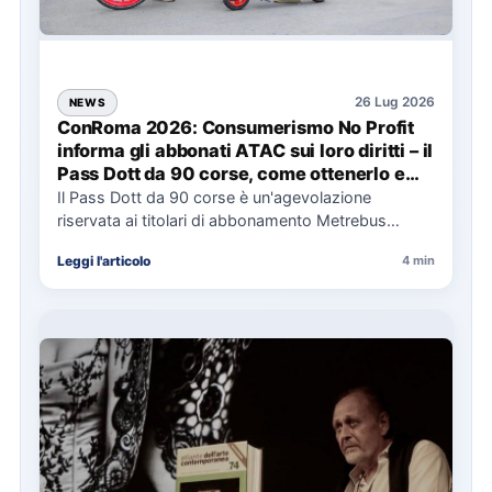
26 Lug 2026
NEWS
ConRoma 2026: Consumerismo No Profit
informa gli abbonati ATAC sui loro diritti – il
Pass Dott da 90 corse, come ottenerlo e
cosa spetta in caso di disservizi
Il Pass Dott da 90 corse è un'agevolazione
riservata ai titolari di abbonamento Metrebus
annuale ATAC e rappresenta…
Leggi l'articolo
4 min