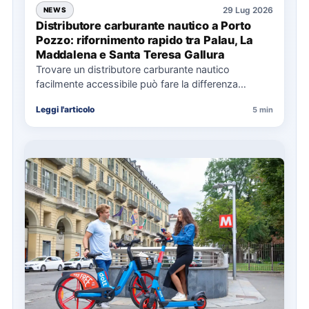
29 Lug 2026
NEWS
Distributore carburante nautico a Porto
Pozzo: rifornimento rapido tra Palau, La
Maddalena e Santa Teresa Gallura
Trovare un distributore carburante nautico
facilmente accessibile può fare la differenza
nell’organizzazione di una giornata in mare,
Leggi l'articolo
5 min
soprattutto…