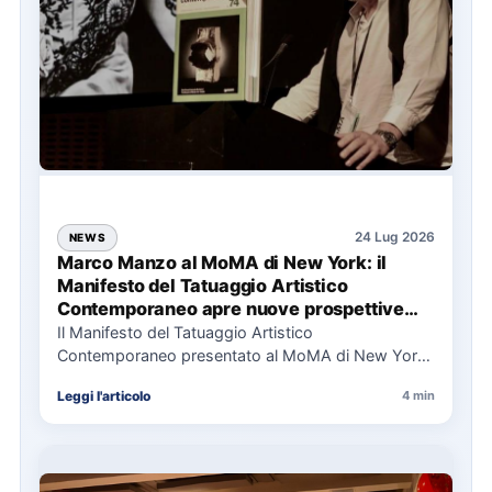
24 Lug 2026
NEWS
Marco Manzo al MoMA di New York: il
Manifesto del Tatuaggio Artistico
Contemporaneo apre nuove prospettive
per il collezionismo
Il Manifesto del Tatuaggio Artistico
Contemporaneo presentato al MoMA di New York
La presentazione del Manifesto del Tatuaggio…
Leggi l'articolo
4 min