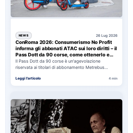
26 Lug 2026
NEWS
ConRoma 2026: Consumerismo No Profit
informa gli abbonati ATAC sui loro diritti – il
Pass Dott da 90 corse, come ottenerlo e
cosa spetta in caso di disservizi
Il Pass Dott da 90 corse è un'agevolazione
riservata ai titolari di abbonamento Metrebus
annuale ATAC e rappresenta…
Leggi l'articolo
4 min