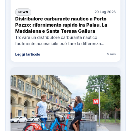
29 Lug 2026
NEWS
Distributore carburante nautico a Porto
Pozzo: rifornimento rapido tra Palau, La
Maddalena e Santa Teresa Gallura
Trovare un distributore carburante nautico
facilmente accessibile può fare la differenza
nell’organizzazione di una giornata in mare,
Leggi l'articolo
5 min
soprattutto…