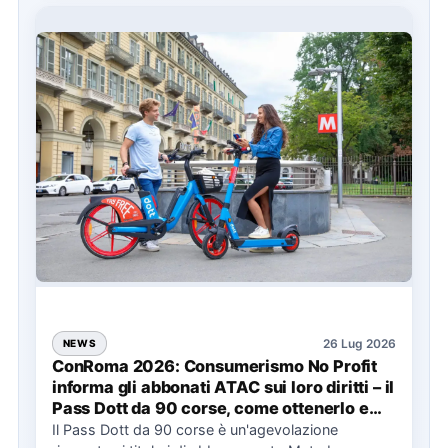
26 Lug 2026
NEWS
ConRoma 2026: Consumerismo No Profit
informa gli abbonati ATAC sui loro diritti – il
Pass Dott da 90 corse, come ottenerlo e
cosa spetta in caso di disservizi
Il Pass Dott da 90 corse è un'agevolazione