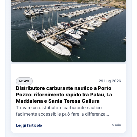
29 Lug 2026
NEWS
Distributore carburante nautico a Porto
Pozzo: rifornimento rapido tra Palau, La
Maddalena e Santa Teresa Gallura
Trovare un distributore carburante nautico
facilmente accessibile può fare la differenza
nell’organizzazione di una giornata in mare,
Leggi l'articolo
5 min
soprattutto…