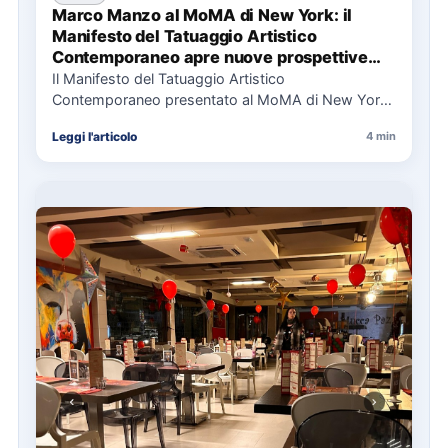
Marco Manzo al MoMA di New York: il
Manifesto del Tatuaggio Artistico
Contemporaneo apre nuove prospettive
per il collezionismo
Il Manifesto del Tatuaggio Artistico
Contemporaneo presentato al MoMA di New York
La presentazione del Manifesto del Tatuaggio…
Leggi l'articolo
4 min