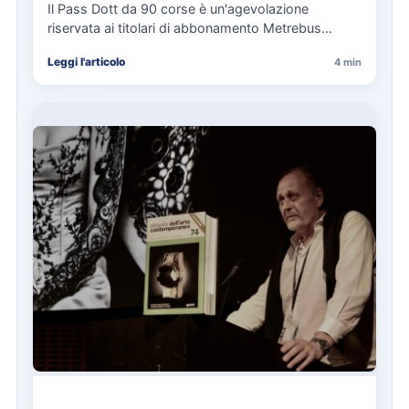
cosa spetta in caso di disservizi
Il Pass Dott da 90 corse è un'agevolazione
riservata ai titolari di abbonamento Metrebus
annuale ATAC e rappresenta…
Leggi l'articolo
4 min