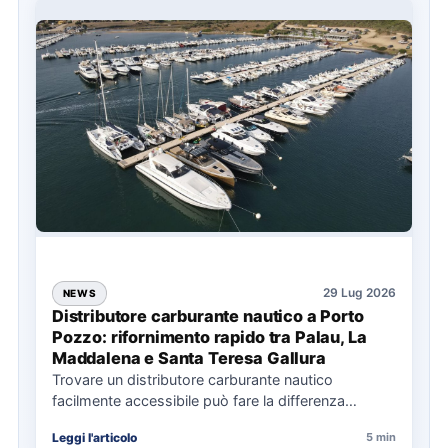
29 Lug 2026
NEWS
Distributore carburante nautico a Porto
Pozzo: rifornimento rapido tra Palau, La
Maddalena e Santa Teresa Gallura
Trovare un distributore carburante nautico
facilmente accessibile può fare la differenza
nell’organizzazione di una giornata in mare,
Leggi l'articolo
5 min
soprattutto…