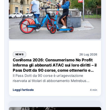
26 Lug 2026
NEWS
ConRoma 2026: Consumerismo No Profit
informa gli abbonati ATAC sui loro diritti – il
Pass Dott da 90 corse, come ottenerlo e
cosa spetta in caso di disservizi
Il Pass Dott da 90 corse è un'agevolazione
riservata ai titolari di abbonamento Metrebus
annuale ATAC e rappresenta…
Leggi l'articolo
4 min