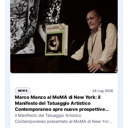
24 Lug 2026
NEWS
Marco Manzo al MoMA di New York: il
Manifesto del Tatuaggio Artistico
Contemporaneo apre nuove prospettive
per il collezionismo
Il Manifesto del Tatuaggio Artistico
Contemporaneo presentato al MoMA di New York
La presentazione del Manifesto del Tatuaggio…