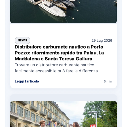
29 Lug 2026
NEWS
Distributore carburante nautico a Porto
Pozzo: rifornimento rapido tra Palau, La
Maddalena e Santa Teresa Gallura
Trovare un distributore carburante nautico
facilmente accessibile può fare la differenza
nell’organizzazione di una giornata in mare,
Leggi l'articolo
5 min
soprattutto…