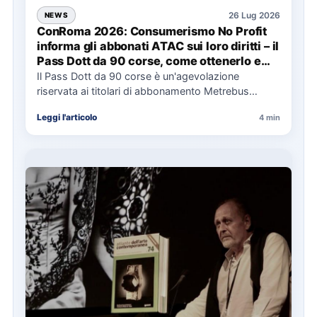
26 Lug 2026
NEWS
ConRoma 2026: Consumerismo No Profit
informa gli abbonati ATAC sui loro diritti – il
Pass Dott da 90 corse, come ottenerlo e
cosa spetta in caso di disservizi
Il Pass Dott da 90 corse è un'agevolazione
riservata ai titolari di abbonamento Metrebus
annuale ATAC e rappresenta…
Leggi l'articolo
4 min