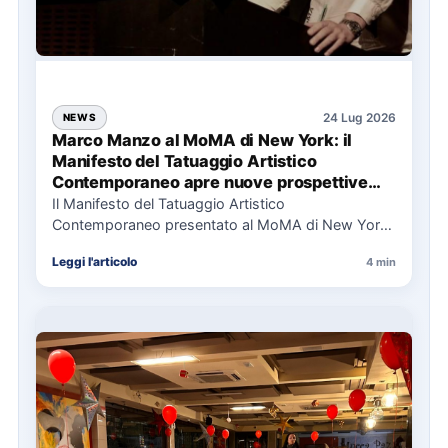
24 Lug 2026
NEWS
Marco Manzo al MoMA di New York: il
Manifesto del Tatuaggio Artistico
Contemporaneo apre nuove prospettive
per il collezionismo
Il Manifesto del Tatuaggio Artistico
Contemporaneo presentato al MoMA di New York
La presentazione del Manifesto del Tatuaggio…
Leggi l'articolo
4 min