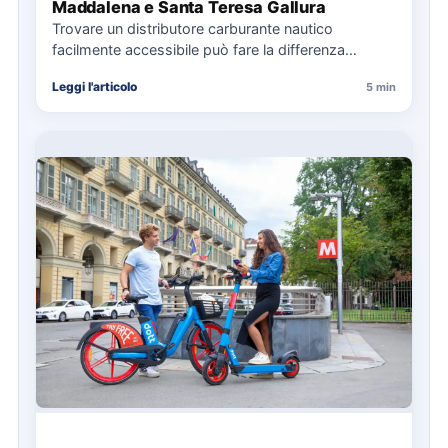
Maddalena e Santa Teresa Gallura
Trovare un distributore carburante nautico
facilmente accessibile può fare la differenza
nell’organizzazione di una giornata in mare,
Leggi l'articolo
5 min
soprattutto…