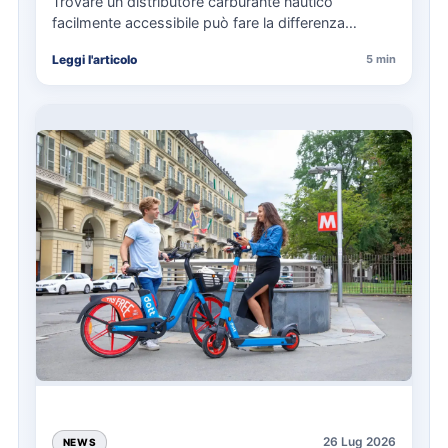
Trovare un distributore carburante nautico
facilmente accessibile può fare la differenza
nell’organizzazione di una giornata in mare,
Leggi l'articolo
5 min
soprattutto…
26 Lug 2026
NEWS