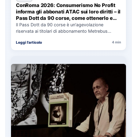
ConRoma 2026: Consumerismo No Profit
informa gli abbonati ATAC sui loro diritti – il
Pass Dott da 90 corse, come ottenerlo e
cosa spetta in caso di disservizi
Il Pass Dott da 90 corse è un'agevolazione
riservata ai titolari di abbonamento Metrebus
annuale ATAC e rappresenta…
Leggi l'articolo
4 min