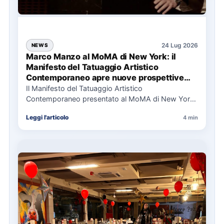
24 Lug 2026
NEWS
Marco Manzo al MoMA di New York: il
Manifesto del Tatuaggio Artistico
Contemporaneo apre nuove prospettive
per il collezionismo
Il Manifesto del Tatuaggio Artistico
Contemporaneo presentato al MoMA di New York
La presentazione del Manifesto del Tatuaggio…
Leggi l'articolo
4 min