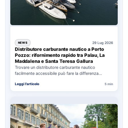
29 Lug 2026
NEWS
Distributore carburante nautico a Porto
Pozzo: rifornimento rapido tra Palau, La
Maddalena e Santa Teresa Gallura
Trovare un distributore carburante nautico
facilmente accessibile può fare la differenza
nell’organizzazione di una giornata in mare,
Leggi l'articolo
5 min
soprattutto…