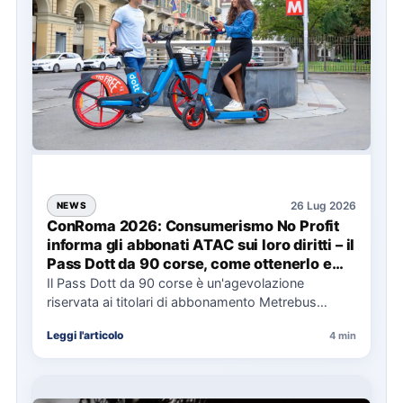
26 Lug 2026
NEWS
ConRoma 2026: Consumerismo No Profit
informa gli abbonati ATAC sui loro diritti – il
Pass Dott da 90 corse, come ottenerlo e
cosa spetta in caso di disservizi
Il Pass Dott da 90 corse è un'agevolazione
riservata ai titolari di abbonamento Metrebus
annuale ATAC e rappresenta…
Leggi l'articolo
4 min