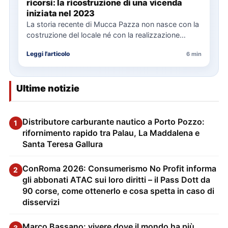
ricorsi: la ricostruzione di una vicenda
iniziata nel 2023
La storia recente di Mucca Pazza non nasce con la
costruzione del locale né con la realizzazione
delle…
Leggi l'articolo
6 min
Ultime notizie
Distributore carburante nautico a Porto Pozzo:
1
rifornimento rapido tra Palau, La Maddalena e
Santa Teresa Gallura
ConRoma 2026: Consumerismo No Profit informa
2
gli abbonati ATAC sui loro diritti – il Pass Dott da
90 corse, come ottenerlo e cosa spetta in caso di
disservizi
Marco Bassano: vivere dove il mondo ha più
3