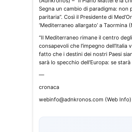
(Adnkronos) – “Il Piano Mattei è la c
Segna un cambio di paradigma: non p
paritaria”. Così il Presidente di Med’
‘Mediterraneo allargato’ a Taormina 
“Il Mediterraneo rimane il centro degl
consapevoli che l’impegno dell’Italia 
fatto che i destini dei nostri Paesi si
sarà lo specchio dell’Europa: se star
—
cronaca
webinfo@adnkronos.com (Web Info)