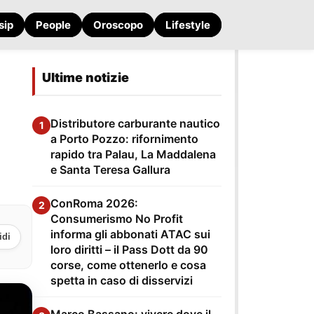
sip
People
Oroscopo
Lifestyle
Ultime notizie
Distributore carburante nautico
1
a Porto Pozzo: rifornimento
rapido tra Palau, La Maddalena
e Santa Teresa Gallura
ConRoma 2026:
2
Consumerismo No Profit
informa gli abbonati ATAC sui
idi
loro diritti – il Pass Dott da 90
corse, come ottenerlo e cosa
spetta in caso di disservizi
Marco Bassano: vivere dove il