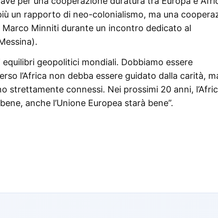
hiave per una cooperazione duratura tra Europa e Afri
iù un rapporto di neo-colonialismo, ma una coopera
Or Marco Minniti durante un incontro dedicato al
(Messina).
i equilibri geopolitici mondiali. Dobbiamo essere
verso l’Africa non debba essere guidato dalla carità, m
ano strettamente connessi. Nei prossimi 20 anni, l’Afri
à bene, anche l’Unione Europea starà bene”.