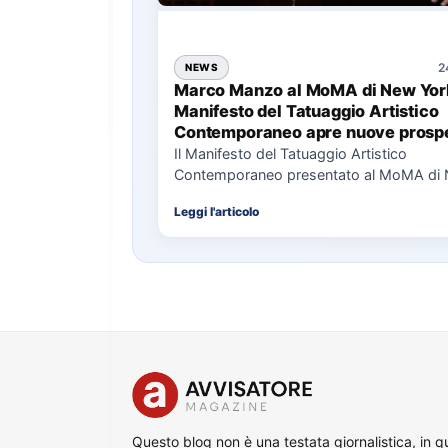
2
NEWS
Marco Manzo al MoMA di New York
Manifesto del Tatuaggio Artistico
Contemporaneo apre nuove prospe
per il collezionismo
Il Manifesto del Tatuaggio Artistico
Contemporaneo presentato al MoMA di
La presentazione del Manifesto del Tat
Leggi l'articolo
Questo blog non è una testata giornalistica, in 