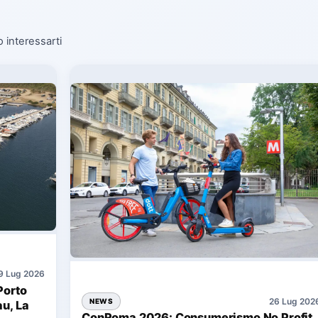
o interessarti
9 Lug 2026
Porto
26 Lug 202
NEWS
au, La
ConRoma 2026: Consumerismo No Profit