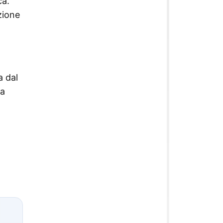
ca.
zione
a dal
ca