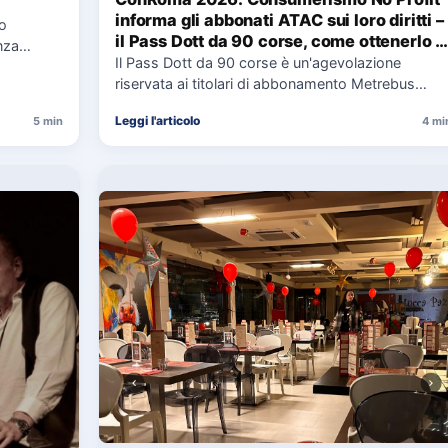
informa gli abbonati ATAC sui loro diritti –
co
il Pass Dott da 90 corse, come ottenerlo e
nza
cosa spetta in caso di disservizi
Il Pass Dott da 90 corse è un'agevolazione
e,
riservata ai titolari di abbonamento Metrebus
annuale ATAC e rappresenta…
Leggi l'articolo
5 min
4 mi