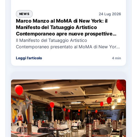
24 Lug 2026
NEWS
Marco Manzo al MoMA di New York: il
Manifesto del Tatuaggio Artistico
Contemporaneo apre nuove prospettive
per il collezionismo
Il Manifesto del Tatuaggio Artistico
Contemporaneo presentato al MoMA di New York
La presentazione del Manifesto del Tatuaggio…
Leggi l'articolo
4 min