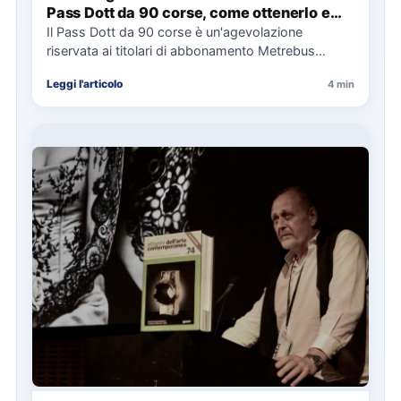
Pass Dott da 90 corse, come ottenerlo e
cosa spetta in caso di disservizi
Il Pass Dott da 90 corse è un'agevolazione
riservata ai titolari di abbonamento Metrebus
annuale ATAC e rappresenta…
Leggi l'articolo
4 min