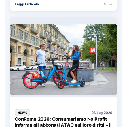
Leggi l'articolo
5 min
soprattutto…
26 Lug 2026
NEWS
ConRoma 2026: Consumerismo No Profit
informa gli abbonati ATAC sui loro diritti – il