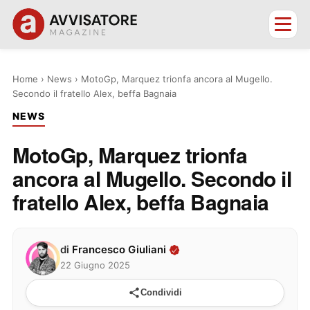
Home
›
News
›
MotoGp, Marquez trionfa ancora al Mugello.
Secondo il fratello Alex, beffa Bagnaia
NEWS
MotoGp, Marquez trionfa
ancora al Mugello. Secondo il
fratello Alex, beffa Bagnaia
di
Francesco Giuliani
22 Giugno 2025
Condividi