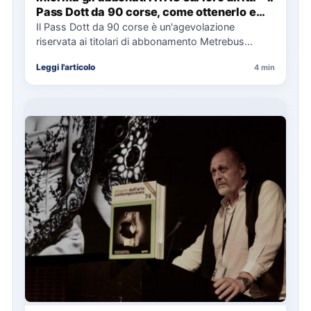
Pass Dott da 90 corse, come ottenerlo e
cosa spetta in caso di disservizi
Il Pass Dott da 90 corse è un'agevolazione
riservata ai titolari di abbonamento Metrebus
annuale ATAC e rappresenta…
Leggi l'articolo
4 min