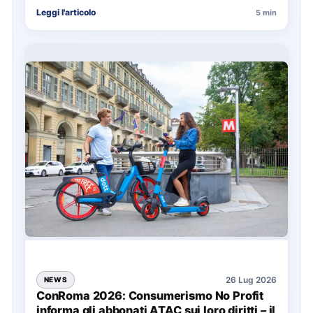
nell’organizzazione di una giornata in mare,
Leggi l'articolo
5 min
soprattutto…
26 Lug 2026
NEWS
ConRoma 2026: Consumerismo No Profit
informa gli abbonati ATAC sui loro diritti – il