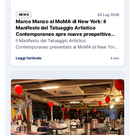
24 Lug 2026
NEWS
Marco Manzo al MoMA di New York: il
Manifesto del Tatuaggio Artistico
Contemporaneo apre nuove prospettive
per il collezionismo
Il Manifesto del Tatuaggio Artistico
Contemporaneo presentato al MoMA di New York
La presentazione del Manifesto del Tatuaggio…
Leggi l'articolo
4 min