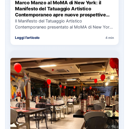
Marco Manzo al MoMA di New York: il
Manifesto del Tatuaggio Artistico
Contemporaneo apre nuove prospettive
per il collezionismo
Il Manifesto del Tatuaggio Artistico
Contemporaneo presentato al MoMA di New York
La presentazione del Manifesto del Tatuaggio…
Leggi l'articolo
4 min