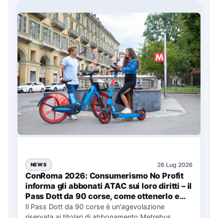
26 Lug 2026
NEWS
ConRoma 2026: Consumerismo No Profit
informa gli abbonati ATAC sui loro diritti – il
Pass Dott da 90 corse, come ottenerlo e
cosa spetta in caso di disservizi
Il Pass Dott da 90 corse è un'agevolazione
riservata ai titolari di abbonamento Metrebus