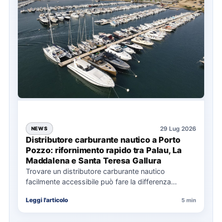
29 Lug 2026
NEWS
Distributore carburante nautico a Porto
Pozzo: rifornimento rapido tra Palau, La
Maddalena e Santa Teresa Gallura
Trovare un distributore carburante nautico
facilmente accessibile può fare la differenza
nell’organizzazione di una giornata in mare,
Leggi l'articolo
5 min
soprattutto…