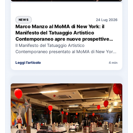
24 Lug 2026
NEWS
Marco Manzo al MoMA di New York: il
Manifesto del Tatuaggio Artistico
Contemporaneo apre nuove prospettive
per il collezionismo
Il Manifesto del Tatuaggio Artistico
Contemporaneo presentato al MoMA di New York
La presentazione del Manifesto del Tatuaggio…
Leggi l'articolo
4 min