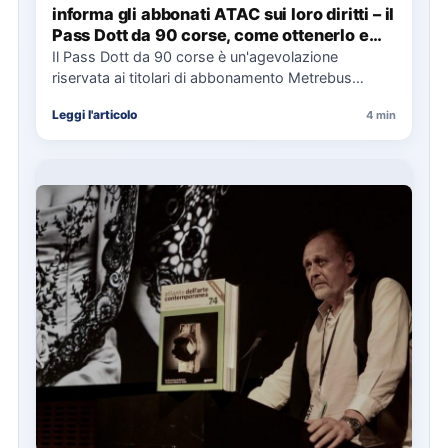
informa gli abbonati ATAC sui loro diritti – il
Pass Dott da 90 corse, come ottenerlo e
cosa spetta in caso di disservizi
Il Pass Dott da 90 corse è un'agevolazione
riservata ai titolari di abbonamento Metrebus
annuale ATAC e rappresenta…
Leggi l'articolo
4 min