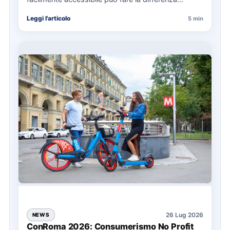
nell’organizzazione di una giornata in mare,
Leggi l'articolo
5 min
soprattutto…
26 Lug 2026
NEWS
ConRoma 2026: Consumerismo No Profit