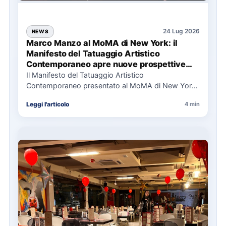
24 Lug 2026
NEWS
Marco Manzo al MoMA di New York: il
Manifesto del Tatuaggio Artistico
Contemporaneo apre nuove prospettive
per il collezionismo
Il Manifesto del Tatuaggio Artistico
Contemporaneo presentato al MoMA di New York
La presentazione del Manifesto del Tatuaggio…
Leggi l'articolo
4 min