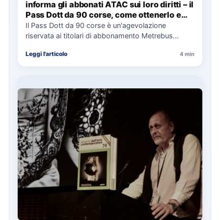
informa gli abbonati ATAC sui loro diritti – il
Pass Dott da 90 corse, come ottenerlo e
cosa spetta in caso di disservizi
Il Pass Dott da 90 corse è un'agevolazione
riservata ai titolari di abbonamento Metrebus
annuale ATAC e rappresenta…
Leggi l'articolo
4 min