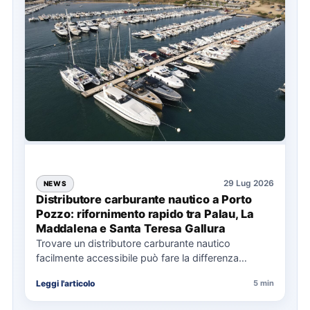
29 Lug 2026
NEWS
Distributore carburante nautico a Porto
Pozzo: rifornimento rapido tra Palau, La
Maddalena e Santa Teresa Gallura
Trovare un distributore carburante nautico
facilmente accessibile può fare la differenza
nell’organizzazione di una giornata in mare,
Leggi l'articolo
5 min
soprattutto…