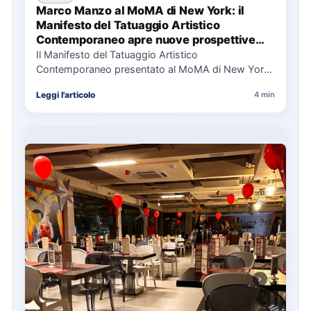
Marco Manzo al MoMA di New York: il
Manifesto del Tatuaggio Artistico
Contemporaneo apre nuove prospettive
per il collezionismo
Il Manifesto del Tatuaggio Artistico
Contemporaneo presentato al MoMA di New York
La presentazione del Manifesto del Tatuaggio…
Leggi l'articolo
4 min