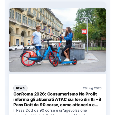
26 Lug 2026
NEWS
ConRoma 2026: Consumerismo No Profit
informa gli abbonati ATAC sui loro diritti – il
Pass Dott da 90 corse, come ottenerlo e
cosa spetta in caso di disservizi
Il Pass Dott da 90 corse è un'agevolazione