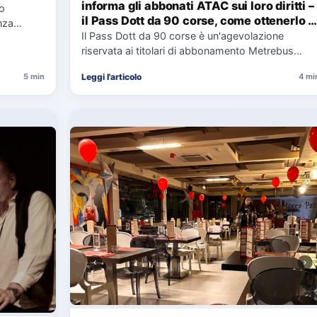
informa gli abbonati ATAC sui loro diritti –
co
il Pass Dott da 90 corse, come ottenerlo e
nza
cosa spetta in caso di disservizi
Il Pass Dott da 90 corse è un'agevolazione
e,
riservata ai titolari di abbonamento Metrebus
annuale ATAC e rappresenta…
Leggi l'articolo
5 min
4 mi