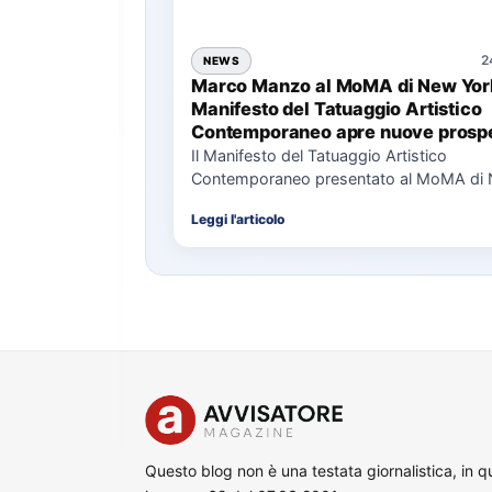
2
NEWS
Marco Manzo al MoMA di New York
Manifesto del Tatuaggio Artistico
Contemporaneo apre nuove prospe
per il collezionismo
Il Manifesto del Tatuaggio Artistico
Contemporaneo presentato al MoMA di
La presentazione del Manifesto del Tat
Leggi l'articolo
Questo blog non è una testata giornalistica, in 