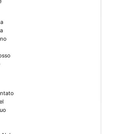
e
ta
ia
nno
rosso
e
entato
el
suo