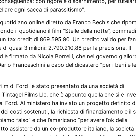
conseguenza: con rigore e discernimento, per tutelar
ellare ogni sacca di parassitismo”.
l quotidiano online diretto da Franco Bechis che ripor
condo il quotidiano il film “Stelle della notte”, commed
 un tax credit di 869.595,90. Un credito valido per l’a
di quasi 3 milioni: 2.790.210,88 per la precisione. Il
 è firmato da Nicola Borrelli, che nel governo giallo
io Franceschini a capo del dicastero “per i beni e l
film di Ford “è stato presentato da una società di
 Tintagel Films Llc, che è appunto quella che si è inv
l Ford. Al ministero ha inviato un progetto definito d
 dei costi sostenuti, la richiesta di finanziamento e il 
amo falso” e che l’americano “per avere l’ok della
atto assistere da un co-produttore italiano, la società