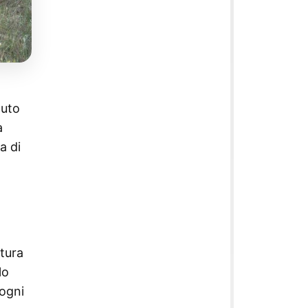
nuto
a
a di
ttura
lo
ogni