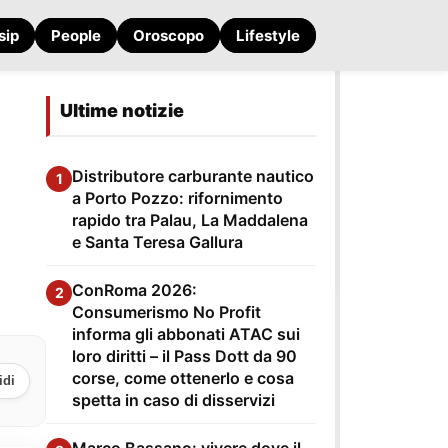
sip
People
Oroscopo
Lifestyle
Ultime notizie
Distributore carburante nautico
1
a Porto Pozzo: rifornimento
rapido tra Palau, La Maddalena
e Santa Teresa Gallura
ConRoma 2026:
2
Consumerismo No Profit
informa gli abbonati ATAC sui
loro diritti – il Pass Dott da 90
corse, come ottenerlo e cosa
idi
spetta in caso di disservizi
Marco Bassano: vivere dove il