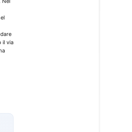
. Nel
el
 dare
il via
una