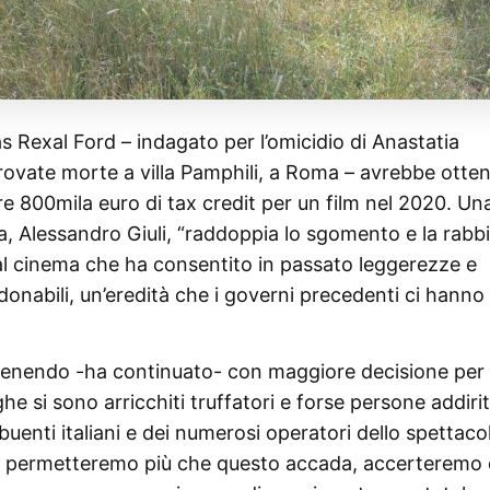
 Rexal Ford – indagato per l’omicidio di Anastatia
rovate morte a villa Pamphili, a Roma – avrebbe otte
tre 800mila euro di tax credit per un film nel 2020. Un
ra, Alessandro Giuli, “raddoppia lo sgomento e la rabbi
 al cinema che ha consentito in passato leggerezze e
erdonabili, un’eredità che i governi precedenti ci hanno
rvenendo -ha continuato- con maggiore decisione per
he si sono arricchiti truffatori e forse persone addiri
buenti italiani e dei numerosi operatori dello spettaco
Non permetteremo più che questo accada, accerteremo 