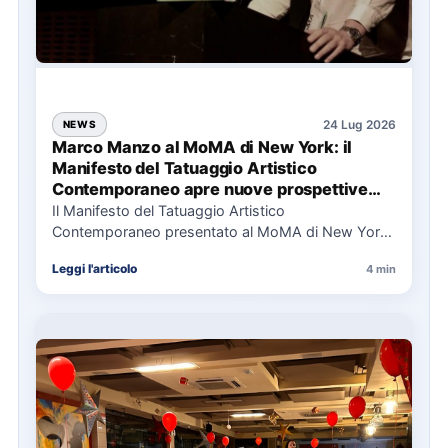
24 Lug 2026
NEWS
Marco Manzo al MoMA di New York: il
Manifesto del Tatuaggio Artistico
Contemporaneo apre nuove prospettive
per il collezionismo
Il Manifesto del Tatuaggio Artistico
Contemporaneo presentato al MoMA di New York
La presentazione del Manifesto del Tatuaggio…
Leggi l'articolo
4 min