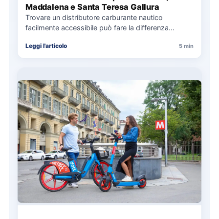
Maddalena e Santa Teresa Gallura
Trovare un distributore carburante nautico
facilmente accessibile può fare la differenza
nell’organizzazione di una giornata in mare,
Leggi l'articolo
5 min
soprattutto…