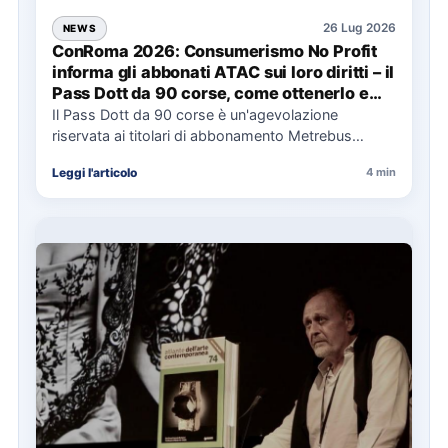
26 Lug 2026
NEWS
ConRoma 2026: Consumerismo No Profit
informa gli abbonati ATAC sui loro diritti – il
Pass Dott da 90 corse, come ottenerlo e
cosa spetta in caso di disservizi
Il Pass Dott da 90 corse è un'agevolazione
riservata ai titolari di abbonamento Metrebus
annuale ATAC e rappresenta…
Leggi l'articolo
4 min