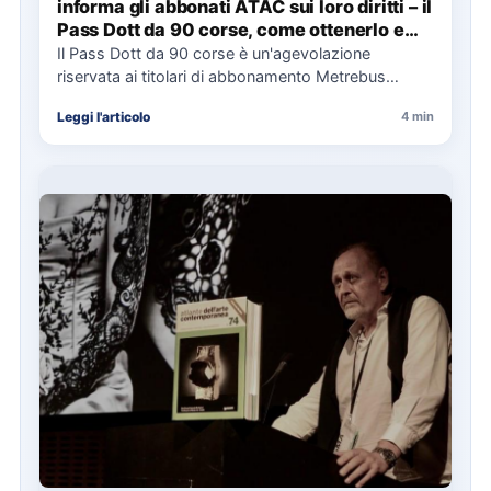
informa gli abbonati ATAC sui loro diritti – il
Pass Dott da 90 corse, come ottenerlo e
cosa spetta in caso di disservizi
Il Pass Dott da 90 corse è un'agevolazione
riservata ai titolari di abbonamento Metrebus
annuale ATAC e rappresenta…
Leggi l'articolo
4 min