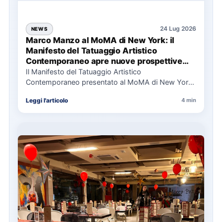
24 Lug 2026
NEWS
Marco Manzo al MoMA di New York: il
Manifesto del Tatuaggio Artistico
Contemporaneo apre nuove prospettive
per il collezionismo
Il Manifesto del Tatuaggio Artistico
Contemporaneo presentato al MoMA di New York
La presentazione del Manifesto del Tatuaggio…
Leggi l'articolo
4 min