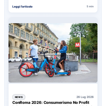
nell’organizzazione di una giornata in mare,
Leggi l'articolo
5 min
soprattutto…
26 Lug 2026
NEWS
ConRoma 2026: Consumerismo No Profit