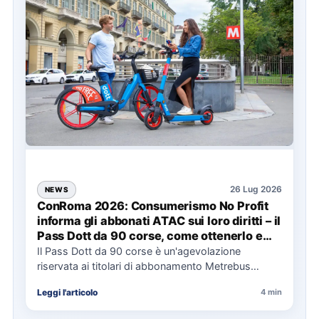
26 Lug 2026
NEWS
ConRoma 2026: Consumerismo No Profit
informa gli abbonati ATAC sui loro diritti – il
Pass Dott da 90 corse, come ottenerlo e
cosa spetta in caso di disservizi
Il Pass Dott da 90 corse è un'agevolazione
riservata ai titolari di abbonamento Metrebus
annuale ATAC e rappresenta…
Leggi l'articolo
4 min