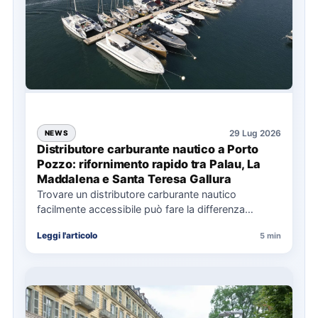
29 Lug 2026
NEWS
Distributore carburante nautico a Porto
Pozzo: rifornimento rapido tra Palau, La
Maddalena e Santa Teresa Gallura
Trovare un distributore carburante nautico
facilmente accessibile può fare la differenza
nell’organizzazione di una giornata in mare,
Leggi l'articolo
5 min
soprattutto…