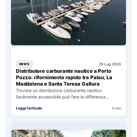
29 Lug 2026
NEWS
Distributore carburante nautico a Porto
Pozzo: rifornimento rapido tra Palau, La
Maddalena e Santa Teresa Gallura
Trovare un distributore carburante nautico
facilmente accessibile può fare la differenza
nell’organizzazione di una giornata in mare,
Leggi l'articolo
5 min
soprattutto…