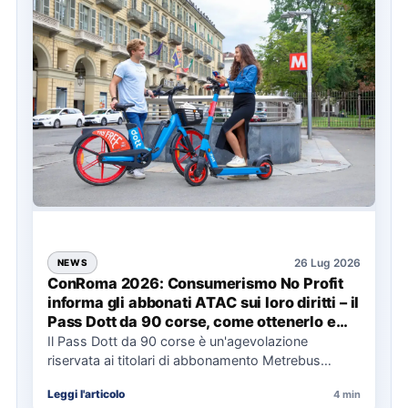
26 Lug 2026
NEWS
ConRoma 2026: Consumerismo No Profit
informa gli abbonati ATAC sui loro diritti – il
Pass Dott da 90 corse, come ottenerlo e
cosa spetta in caso di disservizi
Il Pass Dott da 90 corse è un'agevolazione
riservata ai titolari di abbonamento Metrebus
annuale ATAC e rappresenta…
Leggi l'articolo
4 min