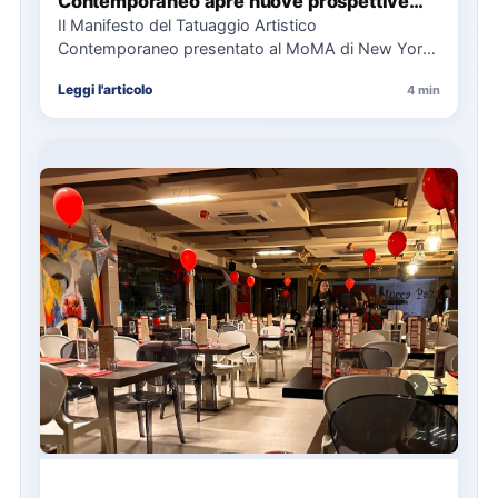
Contemporaneo apre nuove prospettive
per il collezionismo
Il Manifesto del Tatuaggio Artistico
Contemporaneo presentato al MoMA di New York
La presentazione del Manifesto del Tatuaggio…
Leggi l'articolo
4 min