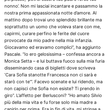
nonno’. Non mi lasciai incantare e passammo la
nostra prima appassionata notte d’amore. Al
mattino dopo trovai uno splendido brillante ma
soprattutto un uomo che voleva stare con me,
capirmi, curare perfino le ferite del cuore
provocate da mio padre nella mia infanzia.
Giocavamo ed eravamo complici”, ha aggiunto
Pascale. “Io ero gelosissima – confessa ancora a
Monica Setta – e lui buttava fuoco sulla mia furia
disseminando casa di biglietti dove scriveva
‘Cara Sofia stanotte Francesca non ci sarà e
starò con te'”. Facevo scenate e lui ridendo, ma
non capisci che Sofia non esiste? Ti prendo in
giro”. L’affetto per Berlusconi? “Ho amato Silvio
più della mia vita e fu forse solo mia madre a
capirlo per prima. Era in fin di vita, mi strinse a