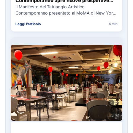
Contemporaneo apre nuove prospettive
per il collezionismo
Il Manifesto del Tatuaggio Artistico
Contemporaneo presentato al MoMA di New York
La presentazione del Manifesto del Tatuaggio…
Leggi l'articolo
4 min