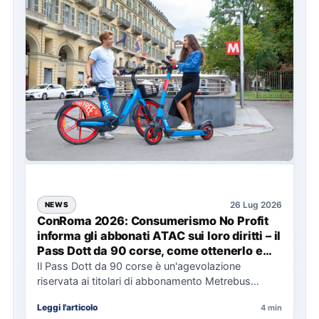
26 Lug 2026
NEWS
ConRoma 2026: Consumerismo No Profit
informa gli abbonati ATAC sui loro diritti – il
Pass Dott da 90 corse, come ottenerlo e
cosa spetta in caso di disservizi
Il Pass Dott da 90 corse è un'agevolazione
riservata ai titolari di abbonamento Metrebus
annuale ATAC e rappresenta…
Leggi l'articolo
4 min