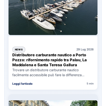
29 Lug 2026
NEWS
Distributore carburante nautico a Porto
Pozzo: rifornimento rapido tra Palau, La
Maddalena e Santa Teresa Gallura
Trovare un distributore carburante nautico
facilmente accessibile può fare la differenza
nell’organizzazione di una giornata in mare,
Leggi l'articolo
5 min
soprattutto…