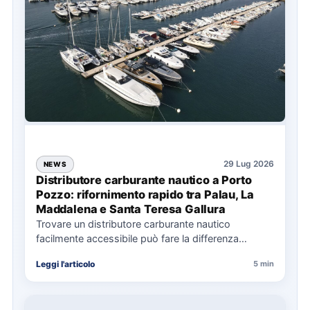
29 Lug 2026
NEWS
Distributore carburante nautico a Porto
Pozzo: rifornimento rapido tra Palau, La
Maddalena e Santa Teresa Gallura
Trovare un distributore carburante nautico
facilmente accessibile può fare la differenza
nell’organizzazione di una giornata in mare,
Leggi l'articolo
5 min
soprattutto…