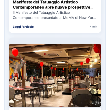
Manifesto del Tatuaggio Artistico
Contemporaneo apre nuove prospettive
per il collezionismo
Il Manifesto del Tatuaggio Artistico
Contemporaneo presentato al MoMA di New York
La presentazione del Manifesto del Tatuaggio…
Leggi l'articolo
4 min