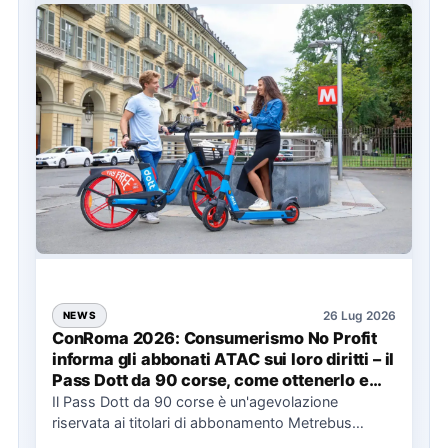
26 Lug 2026
NEWS
ConRoma 2026: Consumerismo No Profit
informa gli abbonati ATAC sui loro diritti – il
Pass Dott da 90 corse, come ottenerlo e
cosa spetta in caso di disservizi
Il Pass Dott da 90 corse è un'agevolazione
riservata ai titolari di abbonamento Metrebus
annuale ATAC e rappresenta…