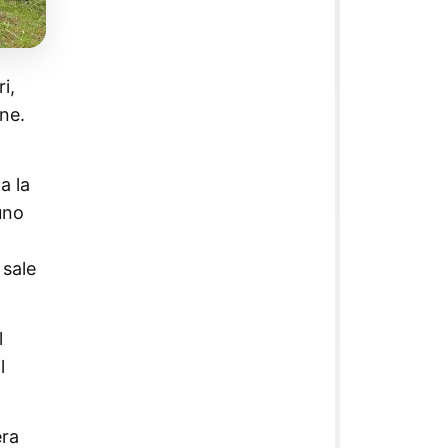
i,
one.
a la
uno
4
 sale
l
l
era