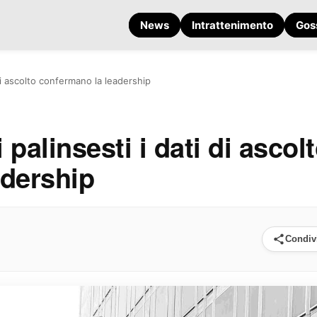
News
Intrattenimento
Gos
ti di ascolto confermano la leadership
i palinsesti i dati di ascol
adership
Condiv