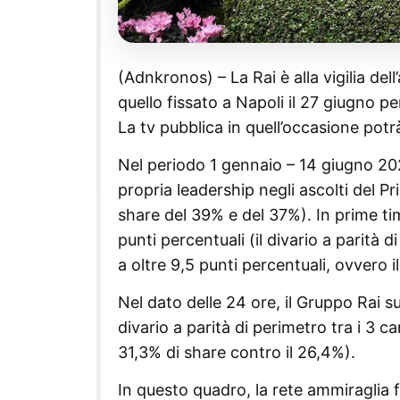
(Adnkronos) – La Rai è alla vigilia del
quello fissato a Napoli il 27 giugno p
La tv pubblica in quell’occasione potrà
Nel periodo 1 gennaio – 14 giugno 2025
propria leadership negli ascolti del P
share del 39% e del 37%). In prime tim
punti percentuali (il divario a parità d
a oltre 9,5 punti percentuali, ovvero i
Nel dato delle 24 ore, il Gruppo Rai s
divario a parità di perimetro tra i 3 ca
31,3% di share contro il 26,4%).
In questo quadro, la rete ammiraglia f