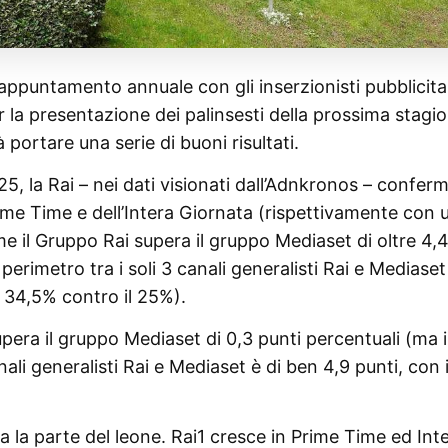
l’appuntamento annuale con gli inserzionisti pubblicitar
er la presentazione dei palinsesti della prossima stagi
 portare una serie di buoni risultati.
, la Rai – nei dati visionati dall’Adnkronos – conferm
rime Time e dell’Intera Giornata (rispettivamente con 
e il Gruppo Rai supera il gruppo Mediaset di oltre 4,
i perimetro tra i soli 3 canali generalisti Rai e Mediaset
l 34,5% contro il 25%).
upera il gruppo Mediaset di 0,3 punti percentuali (ma i
nali generalisti Rai e Mediaset è di ben 4,9 punti, con i
a la parte del leone. Rai1 cresce in Prime Time ed Int