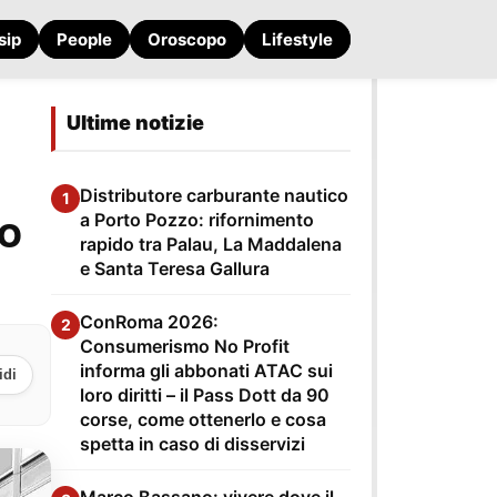
sip
People
Oroscopo
Lifestyle
Ultime notizie
Distributore carburante nautico
1
to
a Porto Pozzo: rifornimento
rapido tra Palau, La Maddalena
e Santa Teresa Gallura
ConRoma 2026:
2
Consumerismo No Profit
informa gli abbonati ATAC sui
idi
loro diritti – il Pass Dott da 90
corse, come ottenerlo e cosa
spetta in caso di disservizi
Marco Bassano: vivere dove il