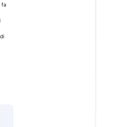
 fa
l
di