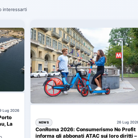
o interessarti
9 Lug 2026
Porto
26 Lug 202
NEWS
au, La
ConRoma 2026: Consumerismo No Profit
informa gli abbonati ATAC sui loro diritti –
co