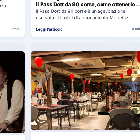
il Pass Dott da 90 corse, come ottenerlo e
nza
cosa spetta in caso di disservizi
Il Pass Dott da 90 corse è un'agevolazione
e,
riservata ai titolari di abbonamento Metrebus
annuale ATAC e rappresenta…
Leggi l'articolo
5 min
4 mi