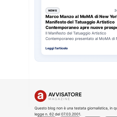
2
NEWS
Marco Manzo al MoMA di New York
Manifesto del Tatuaggio Artistico
Contemporaneo apre nuove prospe
per il collezionismo
Il Manifesto del Tatuaggio Artistico
Contemporaneo presentato al MoMA di
La presentazione del Manifesto del Tat
Leggi l'articolo
Questo blog non è una testata giornalistica, in 
legge n. 62 del 07.03.2001.