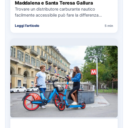
Maddalena e Santa Teresa Gallura
Trovare un distributore carburante nautico
facilmente accessibile può fare la differenza
nell’organizzazione di una giornata in mare,
Leggi l'articolo
5 min
soprattutto…