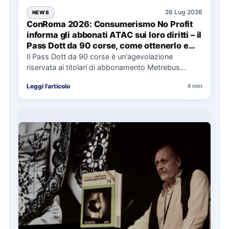
26 Lug 2026
NEWS
ConRoma 2026: Consumerismo No Profit
informa gli abbonati ATAC sui loro diritti – il
Pass Dott da 90 corse, come ottenerlo e
cosa spetta in caso di disservizi
Il Pass Dott da 90 corse è un'agevolazione
riservata ai titolari di abbonamento Metrebus
annuale ATAC e rappresenta…
Leggi l'articolo
4 min