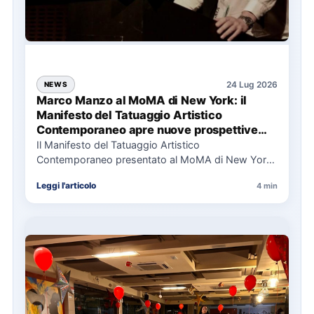
24 Lug 2026
NEWS
Marco Manzo al MoMA di New York: il
Manifesto del Tatuaggio Artistico
Contemporaneo apre nuove prospettive
per il collezionismo
Il Manifesto del Tatuaggio Artistico
Contemporaneo presentato al MoMA di New York
La presentazione del Manifesto del Tatuaggio…
Leggi l'articolo
4 min