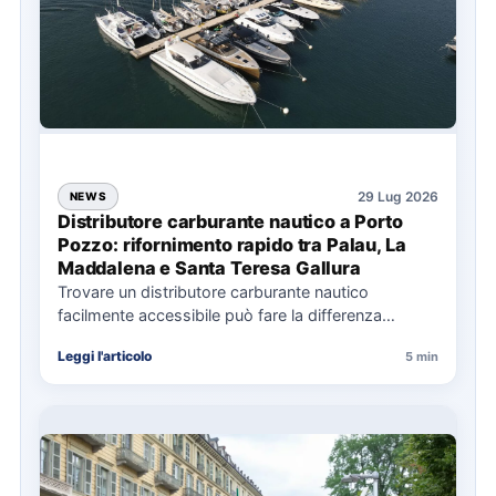
29 Lug 2026
NEWS
Distributore carburante nautico a Porto
Pozzo: rifornimento rapido tra Palau, La
Maddalena e Santa Teresa Gallura
Trovare un distributore carburante nautico
facilmente accessibile può fare la differenza
nell’organizzazione di una giornata in mare,
Leggi l'articolo
5 min
soprattutto…