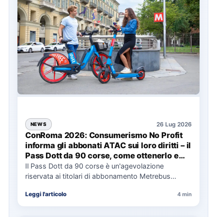
26 Lug 2026
NEWS
ConRoma 2026: Consumerismo No Profit
informa gli abbonati ATAC sui loro diritti – il
Pass Dott da 90 corse, come ottenerlo e
cosa spetta in caso di disservizi
Il Pass Dott da 90 corse è un'agevolazione
riservata ai titolari di abbonamento Metrebus
annuale ATAC e rappresenta…
Leggi l'articolo
4 min