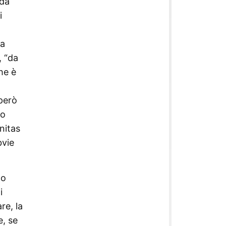
 da
i
va
, “da
he è
a
 però
to
nitas
bvie
lo
i
re, la
e, se