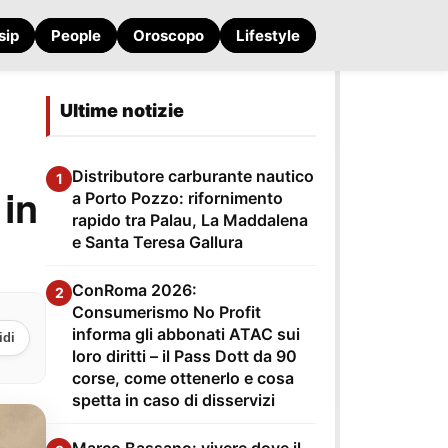
sip
People
Oroscopo
Lifestyle
Ultime notizie
Distributore carburante nautico
1
 in
a Porto Pozzo: rifornimento
rapido tra Palau, La Maddalena
e Santa Teresa Gallura
ConRoma 2026:
2
Consumerismo No Profit
informa gli abbonati ATAC sui
idi
loro diritti – il Pass Dott da 90
corse, come ottenerlo e cosa
spetta in caso di disservizi
Marco Bassano: vivere dove il