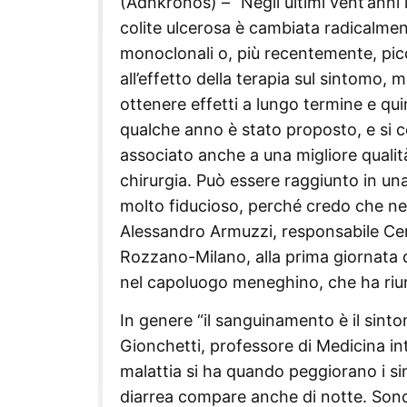
(Adnkronos) – “Negli ultimi vent’anni 
colite ulcerosa è cambiata radicalmen
monoclonali o, più recentemente, picc
all’effetto della terapia sul sintomo,
ottenere effetti a lungo termine e quin
qualche anno è stato proposto, e si ce
associato anche a una migliore qualità
chirurgia. Può essere raggiunto in una
molto fiducioso, perché credo che nel
Alessandro Armuzzi, responsabile Cen
Rozzano-Milano, alla prima giornata 
nel capoluogo meneghino, che ha riuni
In genere “il sanguinamento è il sint
Gionchetti, professore di Medicina int
malattia si ha quando peggiorano i sint
diarrea compare anche di notte. Sono 