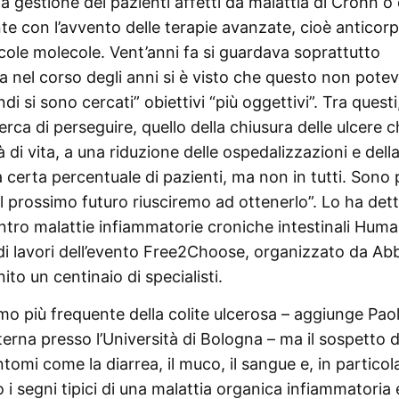
la gestione dei pazienti affetti da malattia di Crohn o
te con l’avvento delle terapie avanzate, cioè anticorp
ole molecole. Vent’anni fa si guardava soprattutto
 ma nel corso degli anni si è visto che questo non pote
di si sono cercati” obiettivi “più oggettivi”. Tra questi
rca di perseguire, quello della chiusura delle ulcere c
 di vita, a una riduzione delle ospedalizzazioni e dell
 certa percentuale di pazienti, ma non in tutti. Sono
 prossimo futuro riusciremo ad ottenerlo”. Lo ha det
tro malattie infiammatorie croniche intestinali Huma
di lavori dell’evento Free2Choose, organizzato da Ab
to un centinaio di specialisti.
omo più frequente della colite ulcerosa – aggiunge Pao
erna presso l’Università di Bologna – ma il sospetto d
omi come la diarrea, il muco, il sangue e, in particola
i segni tipici di una malattia organica infiammatoria 