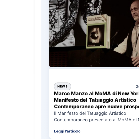
2
NEWS
Marco Manzo al MoMA di New York
Manifesto del Tatuaggio Artistico
Contemporaneo apre nuove prospe
per il collezionismo
Il Manifesto del Tatuaggio Artistico
Contemporaneo presentato al MoMA di
La presentazione del Manifesto del Tat
Leggi l'articolo