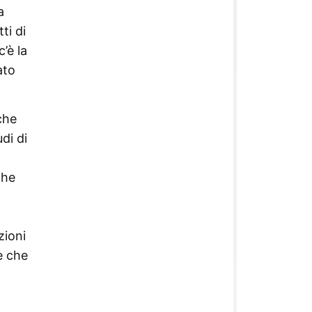
a
ti di
’è la
ato
che
di di
che
zioni
e che