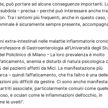
e, può portare ad alcune conseguenze importanti. L
 subdola – precisa – perché può interessare anche trat
on. Tra i sintomi più frequenti, anche in questo caso, c
ddominale è sicuramente sempre presente, accompagn
i extra-intestinali nelle malattie infiammatorie croni
 professore di Gastroenterologia all’Università degli Stu
el Policlinico di Milano – La loro prevalenza è molto
ffaticamento, anemia e disturbi di natura psicologica 
 dei pazienti affetti da Mici. La manifestazione più
ca – quindi l’affaticamento, che fra l’altro è una delle
ioni più difficili da gestire. Ci sono anche manifesta
 artriti associate, particolarmente comuni come quell
doso, e oculari come le infiammazioni dell’occhio, in
e le uveiti”.