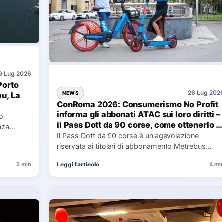
9 Lug 2026
Porto
26 Lug 202
NEWS
au, La
ConRoma 2026: Consumerismo No Profit
informa gli abbonati ATAC sui loro diritti –
co
il Pass Dott da 90 corse, come ottenerlo e
nza
cosa spetta in caso di disservizi
Il Pass Dott da 90 corse è un'agevolazione
e,
riservata ai titolari di abbonamento Metrebus
annuale ATAC e rappresenta…
Leggi l'articolo
5 min
4 mi