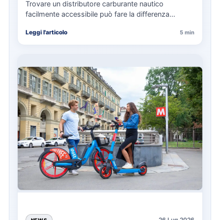
Trovare un distributore carburante nautico
facilmente accessibile può fare la differenza
nell’organizzazione di una giornata in mare,
Leggi l'articolo
5 min
soprattutto…
26 Lug 2026
NEWS