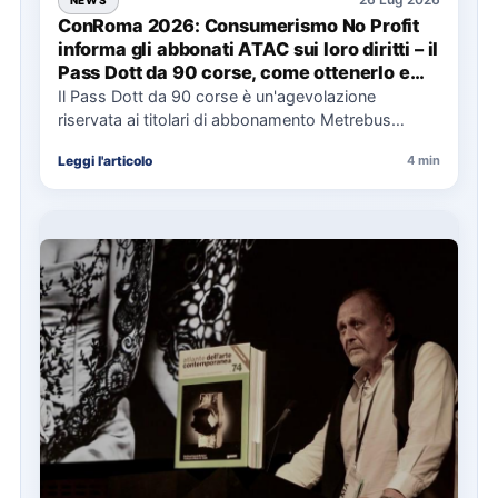
ConRoma 2026: Consumerismo No Profit
informa gli abbonati ATAC sui loro diritti – il
Pass Dott da 90 corse, come ottenerlo e
cosa spetta in caso di disservizi
Il Pass Dott da 90 corse è un'agevolazione
riservata ai titolari di abbonamento Metrebus
annuale ATAC e rappresenta…
Leggi l'articolo
4 min