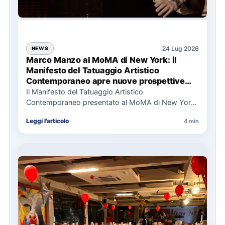
24 Lug 2026
NEWS
Marco Manzo al MoMA di New York: il
Manifesto del Tatuaggio Artistico
Contemporaneo apre nuove prospettive
per il collezionismo
Il Manifesto del Tatuaggio Artistico
Contemporaneo presentato al MoMA di New York
La presentazione del Manifesto del Tatuaggio…
Leggi l'articolo
4 min